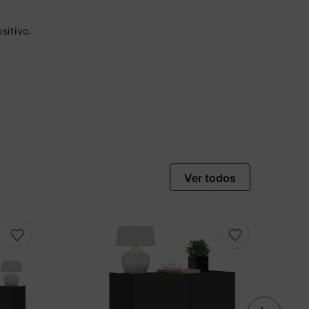
sitivo.
vista no Boleto
nto)
omiza
R$ 22,00
Ver todos