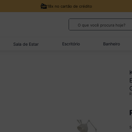
18x no cartão de crédito
O que você procura hoje?
TERMOS MAIS BUSCADOS
1
º
guarda roupa casal
Escritório
Banheiro
Sala de Estar
2
º
sofá
3
º
cozinha canto
4
º
veneza
5
º
quarto bebê completo
S