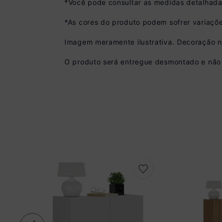
*Você pode consultar as medidas detalhada
*As cores do produto podem sofrer variaçõe
Imagem meramente ilustrativa. Decoração 
Pix
O produto será entregue desmontado e não 
R$ 395,99 à vista
(
10
% de desconto)
Você economiza