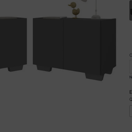
N
E
Q