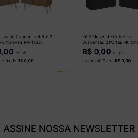
esas de Cabeceira Retrô 2
Kit 2 Mesas de Cabeceira
 Multimóveis MP4138
Suspensas 2 Portas Multim
/Branco
MP4137 Preto
,00
R$
0,00
no pix
no pix
até
0
x de
R$ 0,00
ou em até
0
x de
R$ 0,00
ASSINE NOSSA NEWSLETTER