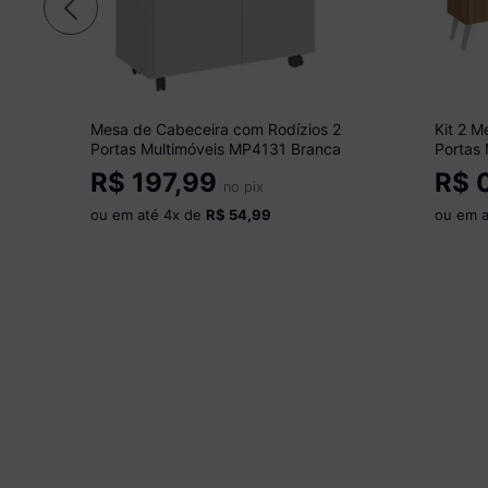
Mesa de Cabeceira com Rodízios 2
Kit 2 M
Portas Multimóveis MP4131 Branca
Portas
Rustic
R$
197,99
R$
0
no pix
ou em até
4
x de
R$ 54,99
ou em 