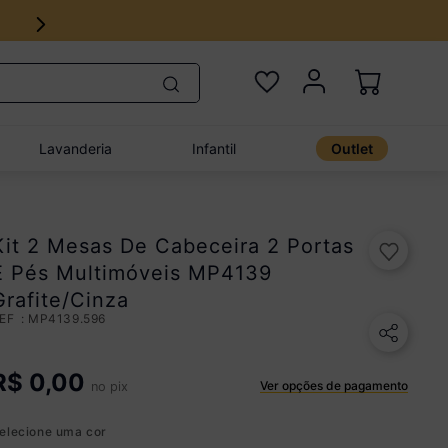
12% no Pix com aprovação imediata
Lavanderia
Infantil
Outlet
Kit 2 Mesas De Cabeceira 2 Portas
E Pés Multimóveis MP4139
Grafite/Cinza
:
MP4139.596
R$
0,00
Ver opções de pagamento
no pix
elecione uma cor