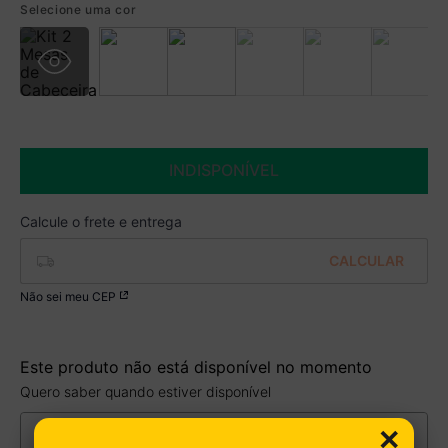
Selecione uma cor
Boleto
R$ 417,99 à vista no Boleto
(
5
% de desconto)
Você economiza
R$ 22,00
INDISPONÍVEL
Não sei meu CEP
Este produto não está disponível no momento
Quero saber quando estiver disponível
×