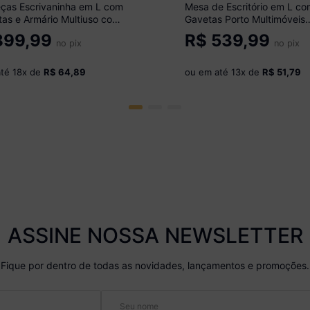
eças Escrivaninha em L com
Mesa de Escritório em L co
as e Armário Multiuso com
Gavetas Porto Multimóveis
Glass Multimóveis MP6049
MP6044 Branco
99,99
R$
539,99
no pix
no pix
até
18
x de
R$ 64,89
ou em até
13
x de
R$ 51,79
ASSINE NOSSA NEWSLETTER
Fique por dentro de todas as novidades, lançamentos e promoções.