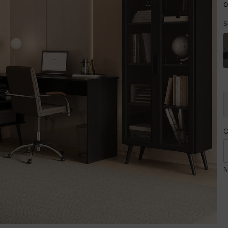
o
S
N