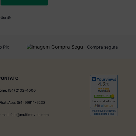
tter 🎁
o Pix
Compra segura
CONTATO
one: (54) 2102-4000
hatsApp: (54) 99611-6238
-mail: fale@multimoveis.com