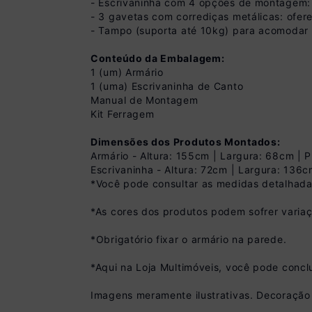
- Escrivaninha com 4 opções de montagem: f
- 3 gavetas com corrediças metálicas: ofer
- Tampo (suporta até 10kg) para acomodar 
Conteúdo da Embalagem:
1 (um) Armário
1 (uma) Escrivaninha de Canto
Manual de Montagem
Kit Ferragem
Dimensões dos Produtos Montados:
Armário - Altura: 155cm | Largura: 68cm | 
Escrivaninha - Altura: 72cm | Largura: 136
*Você pode consultar as medidas detalhada
Pix
*As cores dos produtos podem sofrer variaç
R$ 899,99 à vista
(
10
% de desconto)
*Obrigatório fixar o armário na parede.
Você economiza
*Aqui na Loja Multimóveis, você pode concl
Imagens meramente ilustrativas. Decoração