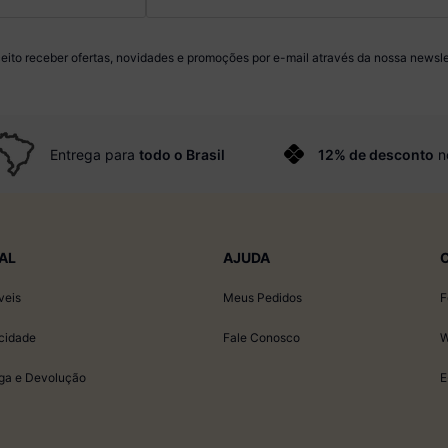
eito receber ofertas, novidades e promoções por e-mail através da nossa newsle
Entrega para
todo o Brasil
12% de desconto
n
AL
AJUDA
veis
Meus Pedidos
F
acidade
Fale Conosco
W
ega e Devolução
E