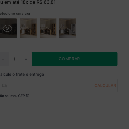
u em até
18
x de
R$
63
,
81
elecione uma cor
COMPRAR
－
＋
ão sei meu CEP