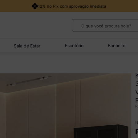
12% no Pix com aprovação imediata
O que você procura hoje?
TERMOS MAIS BUSCADOS
1
º
guarda roupa casal
Escritório
Banheiro
Sala de Estar
2
º
cozinha canto
3
º
sofá
4
º
veneza
5
º
quarto bebê completo