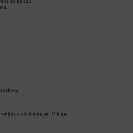
eita do balcão.
ens.
positivo.
 vista no Boleto
onto)
nomiza
R$ 50,00
rantida e você está em 1° lugar.