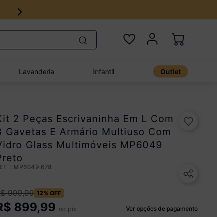
Lavanderia
Infantil
Outlet
Kit 2 Peças Escrivaninha Em L Com
3 Gavetas E Armário Multiuso Com
Vidro Glass Multimóveis MP6049
Preto
:
MP6049.678
R$
999
,
99
12%
OFF
R$
899,99
Ver opções de pagamento
no pix