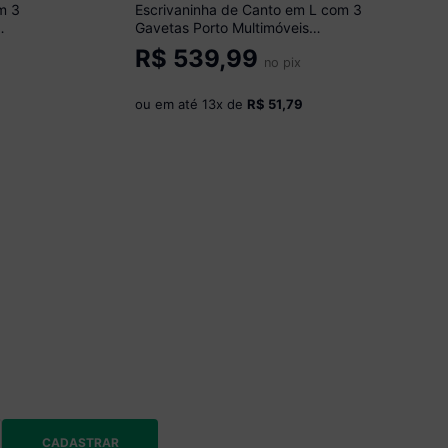
m 3
Escrivaninha de Canto em L com 3
Gavetas Porto Multimóveis
MP6036 Branco
R$
539,99
no pix
ou em até
13
x de
R$ 51,79
CADASTRAR