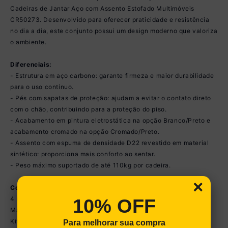
Cadeiras de Jantar Aço com Assento Estofado Multimóveis
CR50273. Desenvolvido para oferecer praticidade e resistência
no dia a dia, este conjunto possui um design moderno que valoriza
o ambiente.
Diferenciais:
- Estrutura em aço carbono: garante firmeza e maior durabilidade
para o uso contínuo.
- Pés com sapatas de proteção: ajudam a evitar o contato direto
com o chão, contribuindo para a proteção do piso.
- Acabamento em pintura eletrostática na opção Branco/Preto e
acabamento cromado na opção Cromado/Preto.
- Assento com espuma de densidade D22 revestido em material
sintético: proporciona mais conforto ao sentar.
- Peso máximo suportado de até 110kg por cadeira.
×
Conteúdo da Embalagem:
4 (quatro) Cadeiras
10% OFF
Manual de Montagem
Kit Ferragem
Para melhorar sua compra