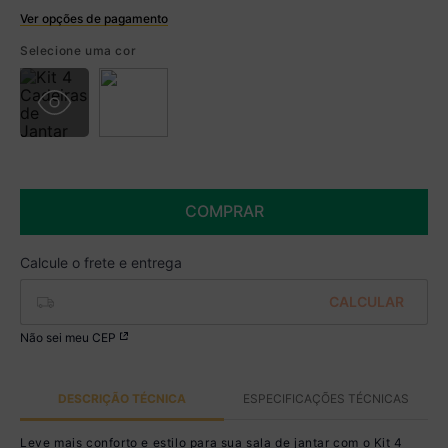
Ver opções de pagamento
Boleto
Selecione uma cor
R$ 854,99 à vista no Boleto
(
5
% de desconto)
Você economiza
R$ 45,00
COMPRAR
Não sei meu CEP
DESCRIÇÃO TÉCNICA
ESPECIFICAÇÕES TÉCNICAS
Leve mais conforto e estilo para sua sala de jantar com o Kit 4