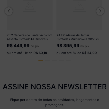
C
R
o
Kit 2 Cadeiras de Jantar Aço com
Kit 2 Cadeiras de Jantar
Assento Estofado Multimóveis
Estofadas Multimóveis CR50252
CR50268 Cromado/Preto
Cinamomo/Bege
R$
449,99
R$
395,99
no pix
no pix
ou em até
11
x de
R$ 50,19
ou em até
8
x de
R$ 54,99
ASSINE NOSSA NEWSLETTER
Fique por dentro de todas as novidades, lançamentos e
promoções.