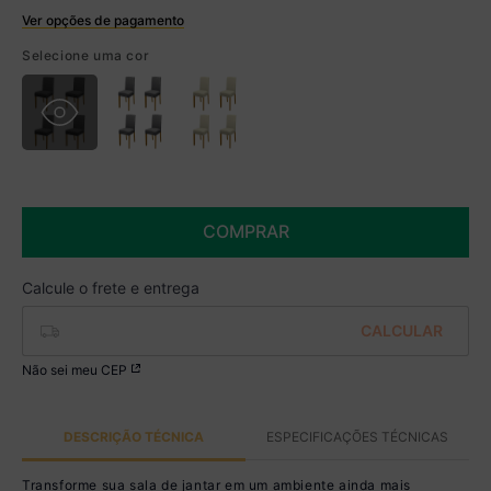
Ver opções de pagamento
Boleto
Selecione uma cor
R$ 1.804,99 à vista no Boleto
(
5
% de desconto)
Você economiza
R$ 95,00
COMPRAR
Não sei meu CEP
DESCRIÇÃO TÉCNICA
ESPECIFICAÇÕES TÉCNICAS
Transforme sua sala de jantar em um ambiente ainda mais