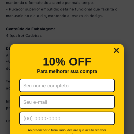
mantendo o formato do assento por mais tempo.
- Puxador superior embutido: detalhe funcional que facilita o
manuseio no dia a dia, mantendo a leveza do design.
Conteúdo da Embalagem:
4 (quatro) Cadeiras
×
Dimensões do Produto:
Altura: 98cm | Largura: 46cm | Profundidade: 65cm
10% OFF
*Você pode consultar as medidas detalhadas na imagem técnica
do produto.
Para melhorar sua compra
*As cores do produto podem sofrer variações de tonalidade de
acordo com as configurações do seu dispositivo.
Imagem meramente ilustrativa. Decoração não acompanha o
produto.
Os produtos serão entregues montados.
Ao preencher o formulário, declaro que aceito receber