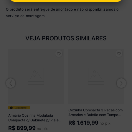
O produto será entregue desmontado e não disponibilizamos o
serviço de montagem.
VEJA PRODUTOS SIMILARES
C
e
a
M
R
F
o
Cozinha Compacta 3 Pecas com
Armários e Balcão com Tampo
Armário Cozinha Modulada
Multimóveis CR20449
Compacta c/ Gabinete p/ Pia e
R$
1.619,99
no pix
Freijó/Branco/Mármore Branco
Balcão p/ Cooktop Veneza
R$
899,99
no pix
Multimóveis MP3775