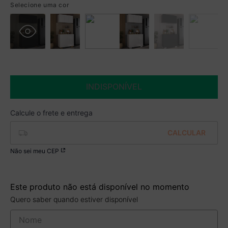
Selecione uma cor
Boleto
R$ 474,99 à vista no Boleto
(
5
% de desconto)
Você economiza
R$ 25,00
INDISPONÍVEL
Não sei meu CEP
Este produto não está disponível no momento
Quero saber quando estiver disponível