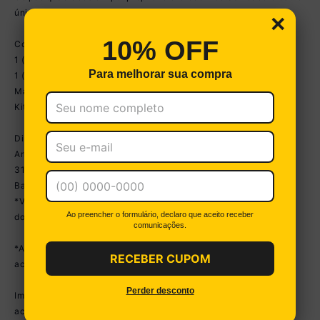
único ao móvel.
×
10% OFF
Conteúdo da Embalagem:
1 (um) Balcão
Para melhorar sua compra
1 (um) Armário Aéreo
Manual de Montagem
Kit Ferragem
Dimensões do produto montado:
Armário Aéreo - Altura: 39,5cm | Largura: 93cm | Profundidade:
31,5cm
Balcão - Altura: 74cm | Largura: 90cm | Profundidade: 31,5cm
*Você pode consultar as medidas detalhadas na imagem técnica
Ao preencher o formulário, declaro que aceito receber
do produto.
comunicações.
*As cores do produto podem sofrer variações de tonalidade de
RECEBER CUPOM
acordo com as configurações do seu dispositivo.
Perder desconto
Imagem meramente ilustrativa. Decoração e eletros não
acompanham o produto.