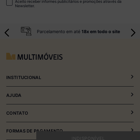
Aceito receber informes publicitários e promoções através da
Newsletter.
Parcelamento em até
18x em todo o site
INSTITUCIONAL
Política de Privacidade
AJUDA
Política de Entrega e Devolução
Meus Pedidos
CONTATO
Fale Conosco
(54) 2102-4000 (08:00hrs às 17:30hrs)
FORMAS DE PAGAMENTO
INDISPONÍVEL