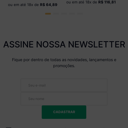
ou em até
18
x de
R$ 116,81
Branco/Dourado
ou em até
18
x de
R$ 64,89
ASSINE NOSSA NEWSLETTER
Fique por dentro de todas as novidades, lançamentos e
promoções.
CADASTRAR