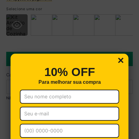
R$ 598,49 à vista no Boleto
(
5
% de desconto)
Selecione uma cor
Você economiza
R$ 31,50
×
COMPRAR
10% OFF
Para melhorar sua compra
Não sei meu CEP
VEJA PRODUTOS SIMILARES