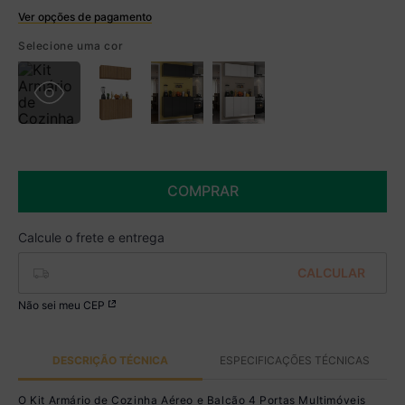
Ver opções de pagamento
Boleto
Selecione uma cor
R$ 569,99 à vista no Boleto
(
5
% de desconto)
Você economiza
R$ 30,00
COMPRAR
Não sei meu CEP
DESCRIÇÃO TÉCNICA
ESPECIFICAÇÕES TÉCNICAS
O Kit Armário de Cozinha Aéreo e Balcão 4 Portas Multimóveis