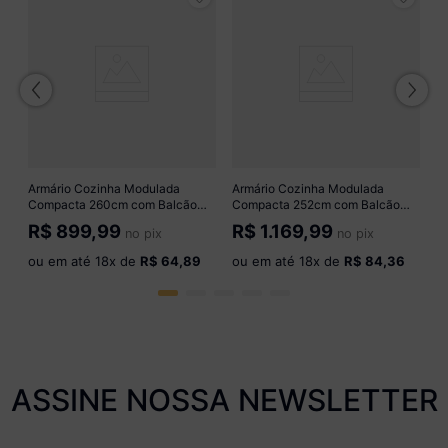
is
A
C
p
R
M
B
o
Armário Cozinha Modulada
Armário Cozinha Modulada
Compacta 260cm com Balcão
Compacta 252cm com Balcão
Veneza Multimóveis MP3766
Veneza Multimóveis MP3761
R$
899,99
R$
1.169,99
no pix
no pix
Branco/Dourado
Branco/Dourado
ou em até
18
x de
R$ 64,89
ou em até
18
x de
R$ 84,36
ASSINE NOSSA NEWSLETTER