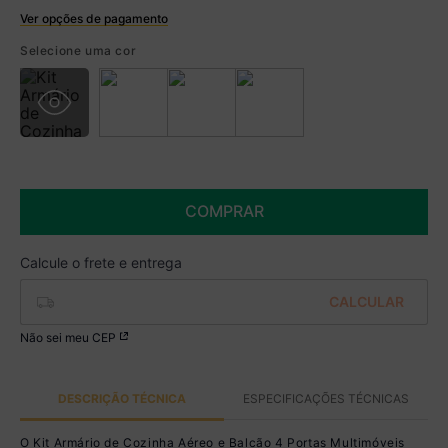
Ver opções de pagamento
Boleto
Selecione uma cor
R$ 474,99 à vista no Boleto
(
5
% de desconto)
Você economiza
R$ 25,00
COMPRAR
Não sei meu CEP
DESCRIÇÃO TÉCNICA
ESPECIFICAÇÕES TÉCNICAS
O Kit Armário de Cozinha Aéreo e Balcão 4 Portas Multimóveis