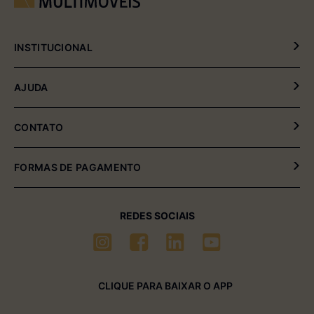
INSTITUCIONAL
Política de Privacidade
AJUDA
Política de Entrega e Devolução
Meus Pedidos
CONTATO
Fale Conosco
(54) 2102-4000 (08:00hrs às 17:30hrs)
FORMAS DE PAGAMENTO
(54) 99611-6238 (seg à sexta-feira)
sac01@multimóveis.com
REDES SOCIAIS
CLIQUE PARA BAIXAR O APP