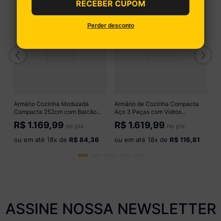
RECEBER CUPOM
C
Perder desconto
Ar
a
M
R
R
o
Armário Cozinha Modulada
Armário de Cozinha Compacta
Compacta 252cm com Balcão
Aço 3 Peças com Vidros
Veneza Multimóveis MP3762
Multimóveis CR20350
R$
1.169,99
R$
1.619,99
no pix
no pix
Preto/Dourado
Branco/Preto
ou em até
18
x de
R$ 84,36
ou em até
18
x de
R$ 116,81
ASSINE NOSSA NEWSLETTER