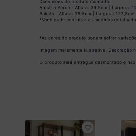
Dimensões do produto montado:
Armário Aéreo - Altura: 39,5cm | Largura: 
Balcão - Altura: 39,5cm | Largura: 123,5cm
*Você pode consultar as medidas detalhada
*As cores do produto podem sofrer variaçõe
Pix
Imagem meramente ilustrativa. Decoração 
R$ 449,99 à vista
(
10
% de desconto)
O produto será entregue desmontado e não 
Você economiza