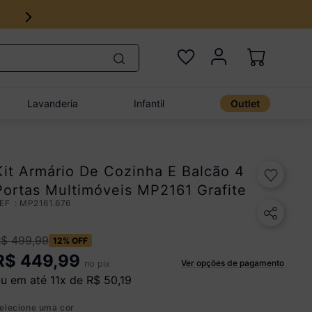
Lavanderia
Infantil
Outlet
Kit Armário De Cozinha E Balcão 4
Portas Multimóveis MP2161 Grafite
:
MP2161.676
R$
499
,
99
12%
OFF
R$
449,99
Ver opções de pagamento
no pix
u em até
11
x de
R$
50
,
19
elecione uma cor