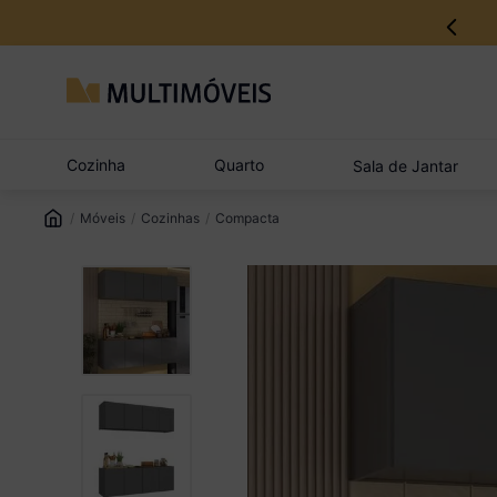
12% no Pix com aprovação imediata
Cozinha
Quarto
Sala de Jantar
Móveis
Cozinhas
Compacta