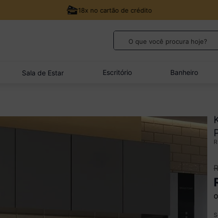
18x no cartão de crédito
O que você procura hoje?
TERMOS MAIS BUSCADOS
1
º
guarda roupa casal
Escritório
Banheiro
Sala de Estar
2
º
cozinha canto
3
º
sofá
4
º
veneza
5
º
quarto bebê completo
o
S