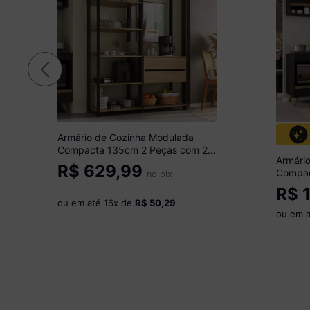
Armário de Cozinha Modulada
Compacta 135cm 2 Peças com 2
Armári
Gavetas Multimóveis MP2284
R$
629,99
Compac
Preto/Madeirado
no pix
Cookto
R$
1
MP2261
ou em até
16
x de
R$ 50,29
ou em 