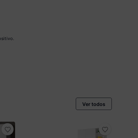
sitivo.
vista no Boleto
nto)
omiza
R$ 25,00
Ver todos