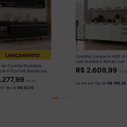
Cozinha Compacta MDF 4 
com Armário e Balcão com
o de Cozinha Modulada
Multimóveis CR20453
R$
2.609,99
ta 4 Pçs com Balcão para
Branco/Carvalho Tropical
no p
p Veneza Multimóveis
.277,99
 Preto/Dourado
no pix
ou em até
18
x de
R$ 188,20
até
18
x de
R$ 92,15