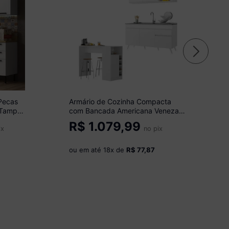
Pecas
Armário de Cozinha Compacta
 Tampo
com Bancada Americana Veneza
Multimóveis MP2200 Branco
R$
1.079,99
ix
no pix
ou em até
18
x de
R$ 77,87