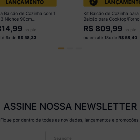
a Balcão de Cozinha com 1
Kit Balcão de Cozinha para 
e 3 Nichos 90cm
Balcão para Cooktop/Forn
óveis CR20537 Branco/Mel
Veneza Multimóveis MP377
14,99
R$
809,99
no pix
Madeirado/Branco
no pix
até
6
x de
R$ 58,33
ou em até
18
x de
R$ 58,40
ASSINE NOSSA NEWSLETTER
Fique por dentro de todas as novidades, lançamentos e promoções.