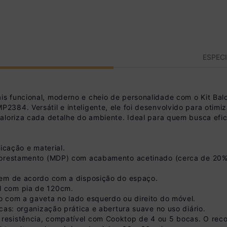
ESPEC
s funcional, moderno e cheio de personalidade com o Kit Bal
84. Versátil e inteligente, ele foi desenvolvido para otimizar
loriza cada detalhe do ambiente. Ideal para quem busca eficiê
icação e material.
orestamento (MDP) com acabamento acetinado (cerca de 20% de
gem de acordo com a disposição do espaço.
l com pia de 120cm.
 com a gaveta no lado esquerdo ou direito do móvel.
cas: organização prática e abertura suave no uso diário.
esistência, compatível com Cooktop de 4 ou 5 bocas. O reco