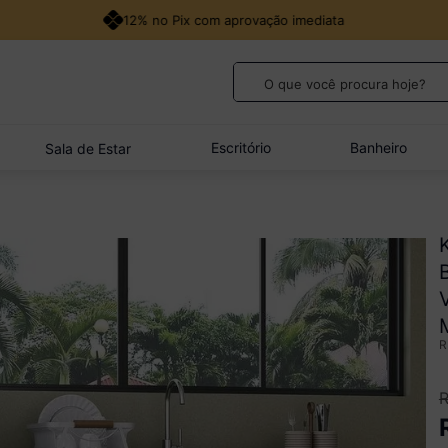
12% no Pix com aprovação imediata
O que você procura hoje?
TERMOS MAIS BUSCADOS
1
º
guarda roupa casal
Escritório
Banheiro
Sala de Estar
2
º
cozinha canto
3
º
sofá
4
º
veneza
5
º
quarto bebê completo