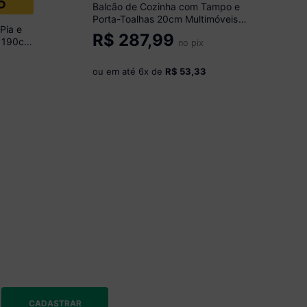
Balcão de Cozinha com Tampo e
Porta-Toalhas 20cm Multimóveis
Pia e
CR20459 Freijó/Mármore Branco
R$
287,99
o 190cm
no pix
7
ou em até
6
x de
R$ 53,33
CADASTRAR