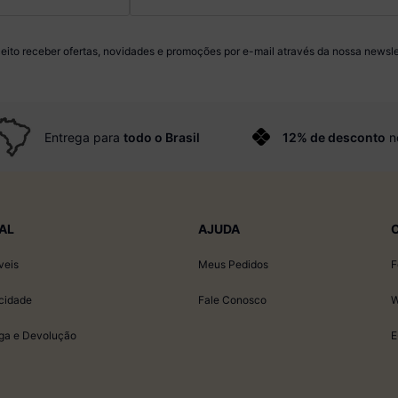
eito receber ofertas, novidades e promoções por e-mail através da nossa newsle
Entrega para
todo o Brasil
12% de desconto
n
AL
AJUDA
veis
Meus Pedidos
F
acidade
Fale Conosco
W
ega e Devolução
E