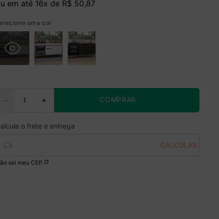
u em até
16
x de
R$
50
,
87
elecione uma cor
COMPRAR
－
＋
ão sei meu CEP