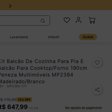
Lavanderia
Infantil
Outlet
Kit Balcão De Cozinha Para Pia E
Balcão Para Cooktop/Forno 190cm
Veneza Multimóveis MP2384
Madeirado/Branco
:
MP2384.777
R$
719
,
99
12%
OFF
R$
647,99
Ver opções de pagamento
no pix