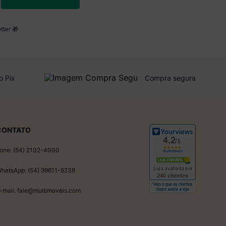
tter 🎁
o Pix
Compra segura
CONTATO
one: (54) 2102-4000
hatsApp: (54) 99611-6238
-mail: fale@multimoveis.com