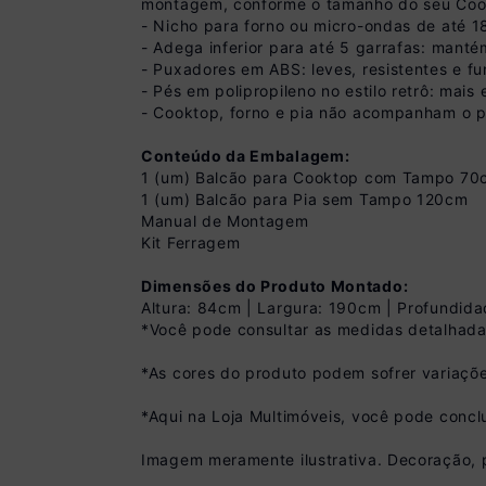
montagem, conforme o tamanho do seu Coo
- Nicho para forno ou micro-ondas de até 
- Adega inferior para até 5 garrafas: mant
- Puxadores em ABS: leves, resistentes e fun
- Pés em polipropileno no estilo retrô: mai
- Cooktop, forno e pia não acompanham o p
Conteúdo da Embalagem:
1 (um) Balcão para Cooktop com Tampo 70
1 (um) Balcão para Pia sem Tampo 120cm
Manual de Montagem
Kit Ferragem
Dimensões do Produto Montado:
Altura: 84cm | Largura: 190cm | Profundid
Pix
*Você pode consultar as medidas detalhada
R$ 647,99 à vista 
(
10
% de desconto)
*As cores do produto podem sofrer variaçõe
Você economiza
*Aqui na Loja Multimóveis, você pode concl
Imagem meramente ilustrativa. Decoração, 