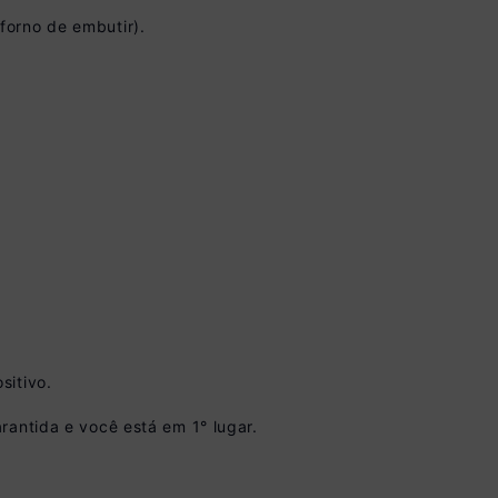
forno de embutir).
vista no Boleto
nto)
sitivo.
omiza
R$ 36,00
rantida e você está em 1° lugar.