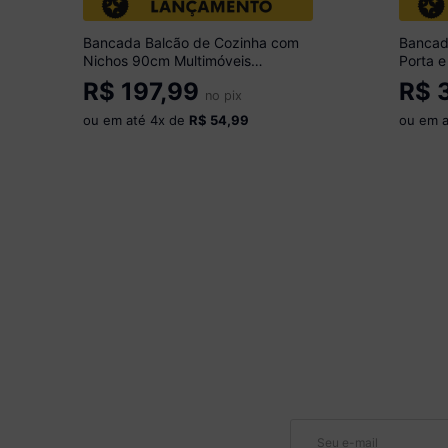
Bancada Balcão de Cozinha com
Bancad
Nichos 90cm Multimóveis
Porta 
CR20535 Branco
Multim
R$
197,99
R$
3
no pix
ou em até
4
x de
R$ 54,99
ou em 