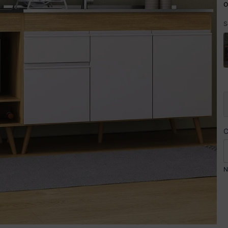
o
S
N