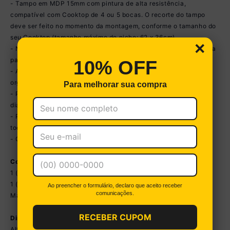
- Tampo em MDP 15mm com pintura de alta resistência,
compatível com Cooktop de 4 ou 5 bocas. O recorte do tampo
deve ser feito no momento da montagem, conforme o tamanho do
seu Cooktop (tamanho máximo do nicho: 62 x 36cm).
×
- Nicho para forno ou micro-ondas de até 18kg, com espaço para
passagem de fios (não compatível com forno de embutir).
10% OFF
- Adega inferior para até 5 garrafas: mantém suas bebidas
organizadas e sempre à mão.
Para melhorar sua compra
- Puxadores em ABS: leves, resistentes e funcionais para o dia a
dia.
- Pés em polipropileno no estilo retrô: mais estabilidade com um
toque de charme no design.
- Cooktop, forno e pia não acompanham o produto.
Conteúdo da Embalagem:
1 (um) Balcão para Cooktop com Tampo 70cm
1 (um) Balcão para Pia com Tampo 120cm
Ao preencher o formulário, declaro que aceito receber
comunicações.
Manual de Montagem e Kit Ferragem
RECEBER CUPOM
Dimensões do Produto Montado:
Altura: 84cm | Largura: 190cm | Profundidade: 53cm