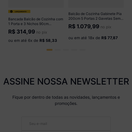
o
Balcão de Cozinha Gabinete Pia
200cm 5 Portas 2 Gavetas Sem
Bancada Balcão de Cozinha com
Tampo Multimóveis CR20530
1 Porta e 3 Nichos 90cm
R$
1.079,99
no pix
Branco
Multimóveis CR20537
R$
314,99
no pix
Branco/Mel
ou em até
18
x de
R$ 77,87
ou em até
6
x de
R$ 58,33
ASSINE NOSSA NEWSLETTER
Fique por dentro de todas as novidades, lançamentos e
promoções.