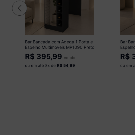
Bar Bancada com Adega 1 Porta e
Bar Ba
Espelho Multimóveis MP1090 Preto
Espelh
Branco
R$
395,99
R$
3
no pix
ou em até
8
x de
R$ 54,99
ou em 