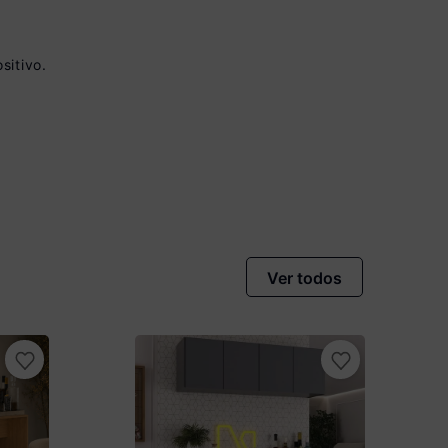
sitivo.
vista no Boleto
nto)
omiza
R$ 31,50
Ver todos