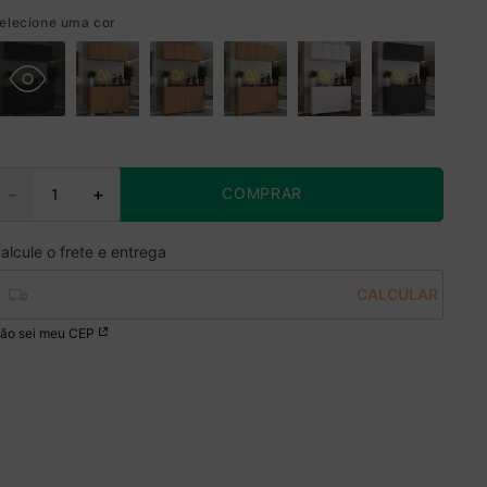
elecione uma cor
COMPRAR
－
＋
ão sei meu CEP