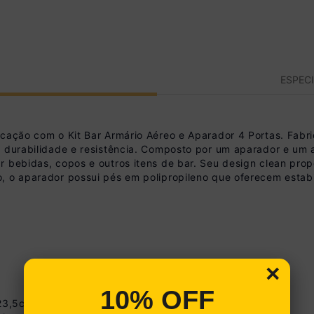
ESPEC
ticação com o Kit Bar Armário Aéreo e Aparador 4 Portas. F
e durabilidade e resistência. Composto por um aparador e um a
r bebidas, copos e outros itens de bar. Seu design clean pr
 o aparador possui pés em polipropileno que oferecem estabil
×
10% OFF
123,5cm | Profundidade: 31,5cm