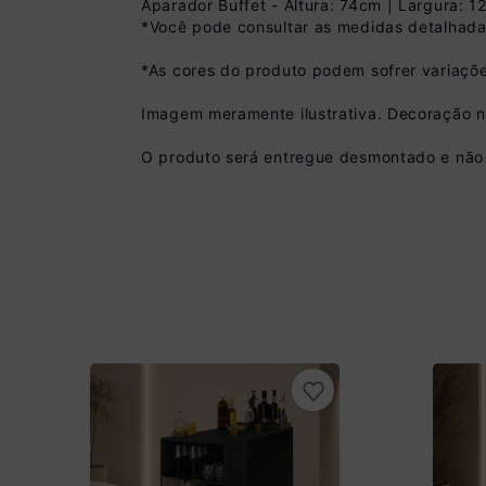
Aparador Buffet - Altura: 74cm | Largura: 
*Você pode consultar as medidas detalhada
*As cores do produto podem sofrer variaçõe
Imagem meramente ilustrativa. Decoração 
Pix
R$ 566,99 à vista
O produto será entregue desmontado e não 
(
10
% de desconto)
Você economiza