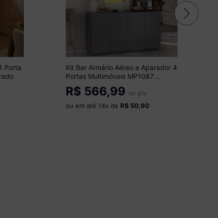
1 Porta
Kit Bar Armário Aéreo e Aparador 4
rado
Portas Multimóveis MP1087
Grafite/Preto
R$
566,99
no pix
ou em até
14
x de
R$ 50,90