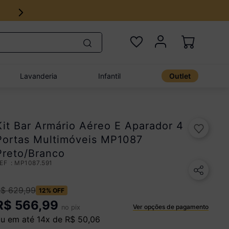
Lavanderia
Infantil
Outlet
Kit Bar Armário Aéreo E Aparador 4
Portas Multimóveis MP1087
Preto/Branco
:
MP1087.591
R$
629
,
99
12%
OFF
R$
566,99
Ver opções de pagamento
no pix
u em até
14
x de
R$
50
,
06