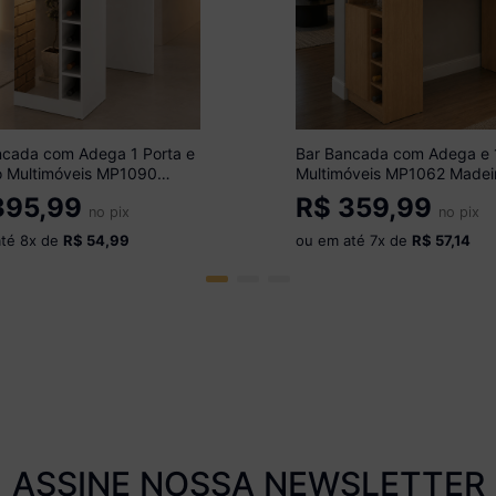
ncada com Adega 1 Porta e
Bar Bancada com Adega e 
o Multimóveis MP1090
Multimóveis MP1062 Madei
95,99
R$
359,99
no pix
no pix
até
8
x de
R$ 54,99
ou em até
7
x de
R$ 57,14
ASSINE NOSSA NEWSLETTER