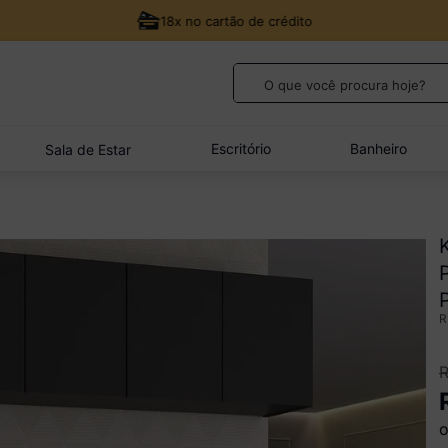
18x no cartão de crédito
O que você procura hoje?
TERMOS MAIS BUSCADOS
1
º
guarda roupa casal
Escritório
Banheiro
Sala de Estar
2
º
cozinha canto
3
º
sofá
4
º
veneza
5
º
quarto bebê completo
o