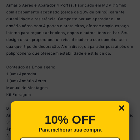
Armário Aéreo e Aparador 4 Portas. Fabricado em MDP (15mm)
com acabamento acetinado (cerca de 20% de brilho), garante
durabilidade e resistência. Composto por um aparador e um
armário aéreo com 4 portas e prateleiras, oferece amplo espaço
interno para organizar bebidas, copos e outros itens de bar. Seu
design clean proporciona um visual moderno que combina com
qualquer tipo de decoração. Além disso, o aparador possui pés em
polipropileno que oferecem estabilidade e estilo único.
Conteúdo da Embalagem:
1 (um) Aparador
1 (um) Armário Aéreo
Manual de Montagem
Kit Ferragem
×
Dimensões do produto montado:
Armário Aéreo - Altura: 39,5cm | Largura: 123,5cm | Profundidade:
10% OFF
31,5cm
Aparador Buffet - Altura: 74cm | Largura: 123cm | Profundidade:
Para melhorar sua compra
31,5cm