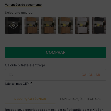
Ver opções de pagamento
Boleto
Selecione uma cor
R$ 598,49 à vista no Boleto
(
5
% de desconto)
Você economiza
R$ 31,50
COMPRAR
Não sei meu CEP
DESCRIÇÃO TÉCNICA
ESPECIFICAÇÕES TÉCNICAS
Receba seus convidados com estilo e sofisticação com o Kit Bar