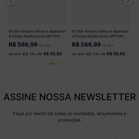
o
Kit Bar Armário Aéreo e Aparador
Kit Bar Armário Aéreo e Aparador
4 Portas Multimóveis MP1087
4 Portas Multimóveis MP1087
Grafite/Natural
Branco/Preto
R$
566,99
R$
566,99
no pix
no pix
ou em até
14
x de
R$ 50,90
ou em até
14
x de
R$ 50,90
ASSINE NOSSA NEWSLETTER
Fique por dentro de todas as novidades, lançamentos e
promoções.