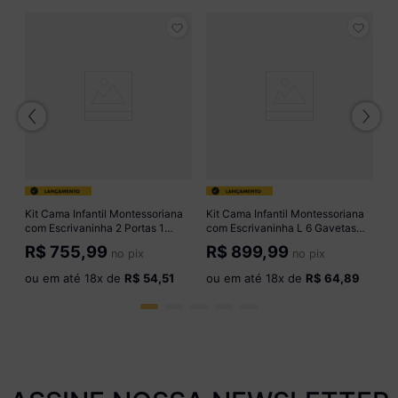
F
Ki
c
In
R
M
o
Kit Cama Infantil Montessoriana
Kit Cama Infantil Montessoriana
com Escrivaninha 2 Portas 1
com Escrivaninha L 6 Gavetas
Gaveta Lume Multimóveis
Dino Multimóveis MP4819
R$
755,99
R$
899,99
no pix
no pix
MP4823 Madeirado/Branco
Madeirado
ou em até
18
x de
R$ 54,51
ou em até
18
x de
R$ 64,89