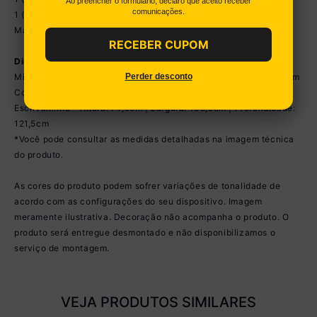
Ao preencher o formulário, declaro que aceito receber
comunicações.
1 (uma) Escrivaninha de Canto
Manual de Montagem e Kit Ferragem
RECEBER CUPOM
Dimensões do Produto Montado:
Perder desconto
Minicama - Altura: 37cm | Largura: 153,5cm | Profundidade: 74cm
Colchão - Altura: 12cm | Largura: 150cm | Profundidade: 70cm
Escrivaninha - Altura: 74,5cm | Largura: 135,5cm | Profundidade:
121,5cm
*Você pode consultar as medidas detalhadas na imagem técnica
do produto.
As cores do produto podem sofrer variações de tonalidade de
acordo com as configurações do seu dispositivo. Imagem
meramente ilustrativa. Decoração não acompanha o produto. O
produto será entregue desmontado e não disponibilizamos o
serviço de montagem.
VEJA PRODUTOS SIMILARES