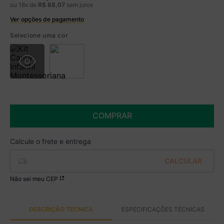
ou
18
x de
R$
88
,
07
sem juros
Ver opções de pagamento
Boleto
R$ 1.310,99 à vista no Boleto
Selecione uma cor
(
5
% de desconto)
Você economiza
R$ 69,00
COMPRAR
Não sei meu CEP
DESCRIÇÃO TÉCNICA
ESPECIFICAÇÕES TÉCNICAS