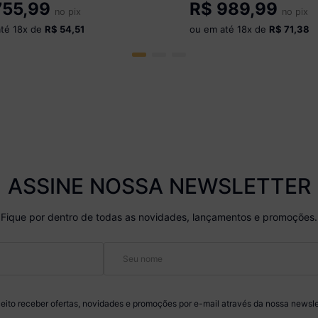
55,99
R$
989,99
no pix
Branco
no pix
até
18
x de
R$ 54,51
ou em até
18
x de
R$ 71,38
ASSINE NOSSA NEWSLETTER
Fique por dentro de todas as novidades, lançamentos e promoções.
eito receber ofertas, novidades e promoções por e-mail através da nossa newsle