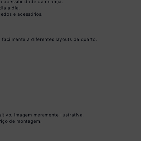
 acessibilidade da criança.
ia a dia.
uedos e acessórios.
facilmente a diferentes layouts de quarto.
vista no Boleto
nto)
omiza
R$ 45,00
itivo. Imagem meramente ilustrativa.
viço de montagem.