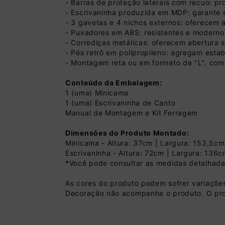
- Barras de proteção laterais com recuo: p
- Escrivaninha produzida em MDP: garante ex
- 3 gavetas e 4 nichos externos: oferecem a
- Puxadores em ABS: resistentes e moderno
- Corrediças metálicas: oferecem abertura 
- Pés retrô em polipropileno: agregam estab
- Montagem reta ou em formato de "L", com 
Conteúdo da Embalagem:
1 (uma) Minicama
1 (uma) Escrivaninha de Canto
Manual de Montagem e Kit Ferragem
Pix
Dimensões do Produto Montado:
R$ 809,99 à vista
Minicama - Altura: 37cm | Largura: 153,5c
(
10
% de desconto)
Escrivaninha - Altura: 72cm | Largura: 136
Você economiza
*Você pode consultar as medidas detalhada
As cores do produto podem sofrer variações
Decoração não acompanha o produto. O pro