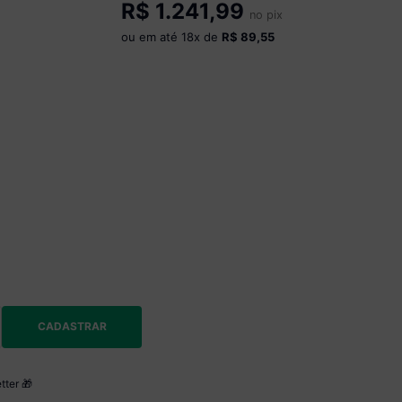
R$
1.241,99
Madeirado
no pix
ou em até
18
x de
R$ 89,55
CADASTRAR
tter 🎁