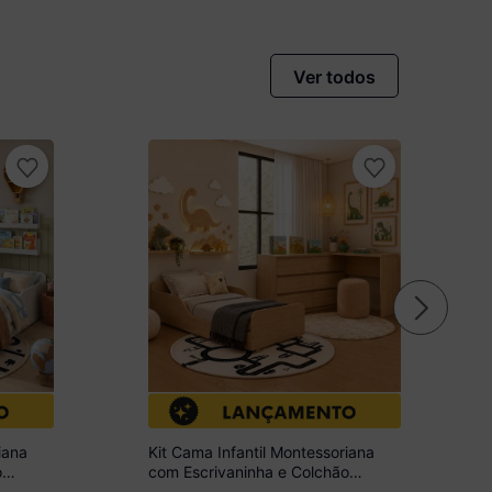
Ver todos
iana
Kit Cama Infantil Montessoriana
o
com Escrivaninha e Colchão
 MP4824
Incluso Dino Multimóveis MP4820