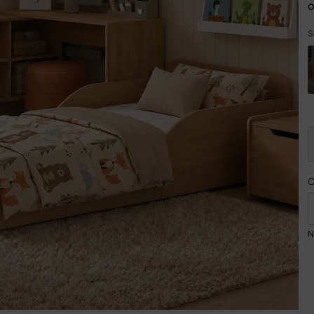
o
S
N