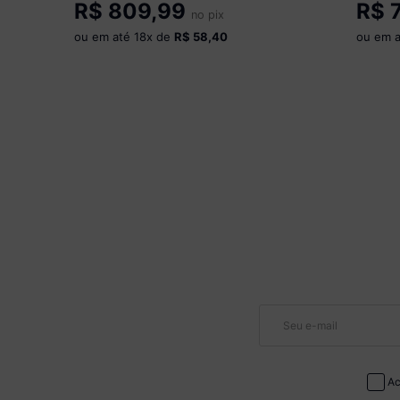
R$
809,99
R$
7
Madeirado/Branco
no pix
Branco
ou em até
18
x de
R$ 58,40
ou em 
Ac