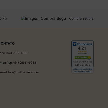
o Pix
Compra segura
CONTATO
one: (54) 2102-4000
hatsApp: (54) 99611-6238
-mail: fale@multimoveis.com