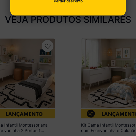
Perder desconto
VEJA PRODUTOS SIMILARES
a Infantil Montessoriana
Kit Cama Infantil Montessor
rivaninha 2 Portas 1
com Escrivaninha e Colchã
 Lume Multimóveis MP4823
Incluso Lume Multimóveis