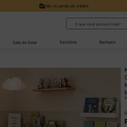
18x no cartão de crédito
O que você procura hoje?
TERMOS MAIS BUSCADOS
1
º
guarda roupa casal
Escritório
Banheiro
Sala de Estar
2
º
cozinha canto
3
º
sofá
4
º
veneza
5
º
quarto bebê completo