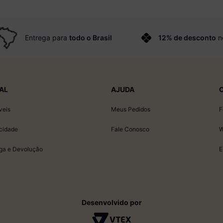
Entrega para
todo o Brasil
12% de desconto
n
AL
AJUDA
veis
Meus Pedidos
F
acidade
Fale Conosco
W
ega e Devolução
E
Desenvolvido por