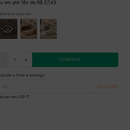
u em até
18
x de
R$
57
,
43
elecione uma cor
COMPRAR
－
＋
ão sei meu CEP