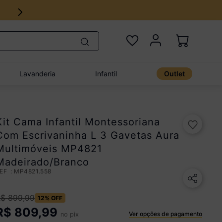
Lavanderia
Infantil
Outlet
Kit Cama Infantil Montessoriana
Com Escrivaninha L 3 Gavetas Aura
Multimóveis MP4821
Madeirado/Branco
:
MP4821.558
R$
899
,
99
12%
OFF
R$
809,99
Ver opções de pagamento
no pix