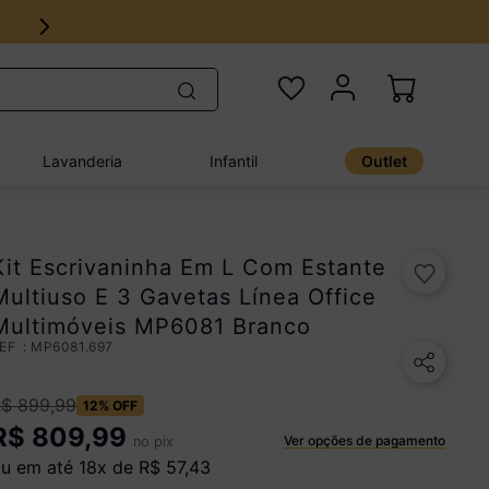
Lavanderia
Infantil
Outlet
Kit Escrivaninha Em L Com Estante
Multiuso E 3 Gavetas Línea Office
Multimóveis MP6081 Branco
:
MP6081.697
R$
899
,
99
12%
OFF
R$
809,99
Ver opções de pagamento
no pix
u em até
18
x de
R$
57
,
43