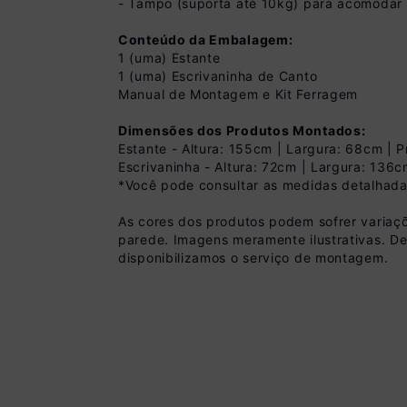
- Tampo (suporta até 10kg) para acomodar 
Conteúdo da Embalagem:
1 (uma) Estante
1 (uma) Escrivaninha de Canto
Manual de Montagem e Kit Ferragem
Dimensões dos Produtos Montados:
Estante - Altura: 155cm | Largura: 68cm | 
Pix
Escrivaninha - Altura: 72cm | Largura: 136
*Você pode consultar as medidas detalhada
R$ 809,99 à vista
(
10
% de desconto)
As cores dos produtos podem sofrer variaçõ
Você economiza
parede. Imagens meramente ilustrativas. D
disponibilizamos o serviço de montagem.