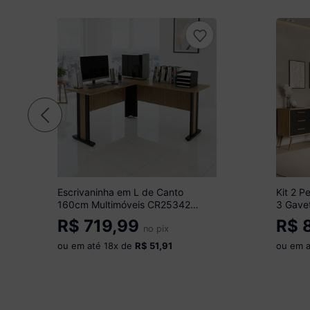
Escrivaninha em L de Canto
Kit 2 P
160cm Multimóveis CR25342
3 Gavet
Amêndoa
Vidro 
R$
719,99
R$
8
no pix
Madeir
ou em até
18
x de
R$ 51,91
ou em 