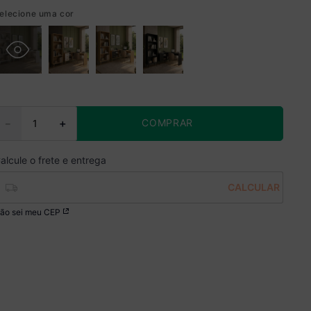
elecione uma cor
COMPRAR
－
＋
ão sei meu CEP