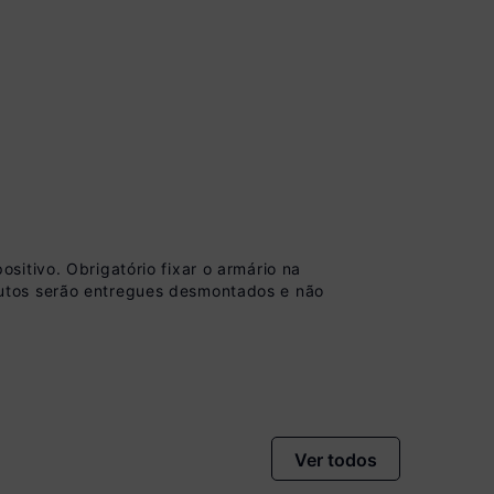
vista no Boleto
nto)
itivo. Obrigatório fixar o armário na
omiza
R$ 45,00
utos serão entregues desmontados e não
Ver todos