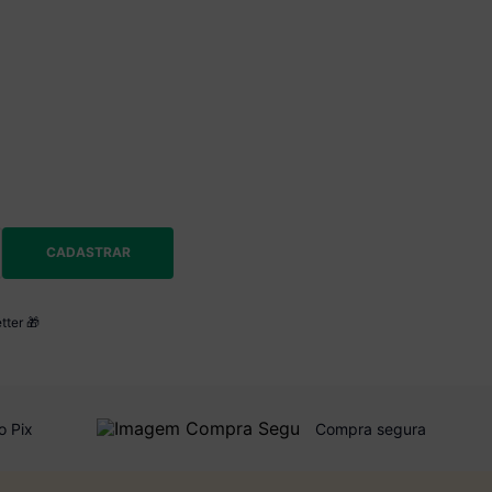
CADASTRAR
tter 🎁
o Pix
Compra segura