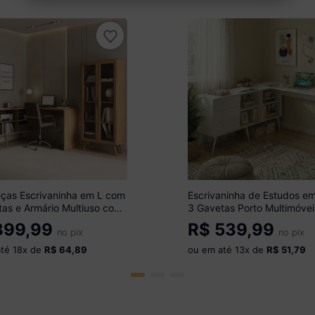
eças Escrivaninha em L com
Escrivaninha de Estudos e
as e Armário Multiuso com
3 Gavetas Porto Multimóvei
Glass Multimóveis MP6049
MP6045 Branco
99,99
R$
539,99
ado/Preto
no pix
no pix
até
18
x de
R$ 64,89
ou em até
13
x de
R$ 51,79