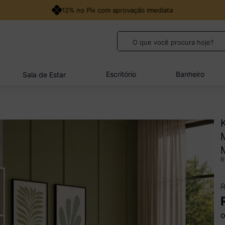
12% no Pix com aprovação imediata
O que você procura hoje?
TERMOS MAIS BUSCADOS
1
º
guarda roupa casal
Escritório
Banheiro
Sala de Estar
2
º
cozinha canto
3
º
veneza
4
º
sofá
5
º
quarto bebê completo
o