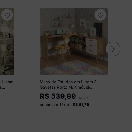
m L com
Mesa de Estudos em L com 3
s
Gavetas Porto Multimóveis
MP6047 Madeirado/Branco
R$
539,99
no pix
ou em até
13
x de
R$ 51,79