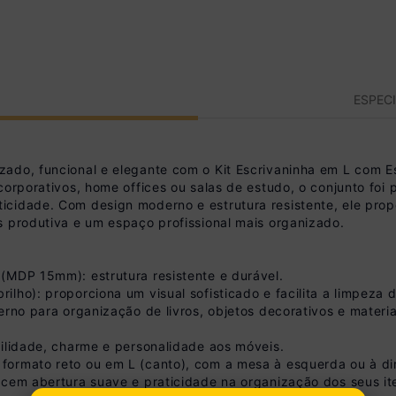
ESPEC
ado, funcional e elegante com o Kit Escrivaninha em L com Es
corporativos, home offices ou salas de estudo, o conjunto fo
icidade. Com design moderno e estrutura resistente, ele pro
s produtiva e um espaço profissional mais organizado.
(MDP 15mm): estrutura resistente e durável.
lho): proporciona um visual sofisticado e facilita a limpeza 
erno para organização de livros, objetos decorativos e materia
bilidade, charme e personalidade aos móveis.
ormato reto ou em L (canto), com a mesa à esquerda ou à dir
ecem abertura suave e praticidade na organização dos seus it