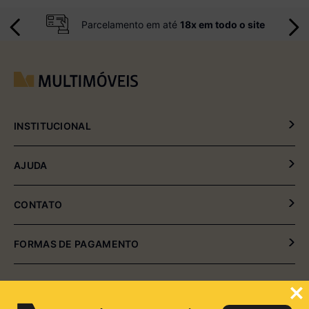
Aceito receber informes publicitários e promoções através da
Newsletter.
Parcelamento em até
18x em todo o site
INSTITUCIONAL
Política de Privacidade
AJUDA
Política de Entrega e Devolução
Meus Pedidos
CONTATO
Fale Conosco