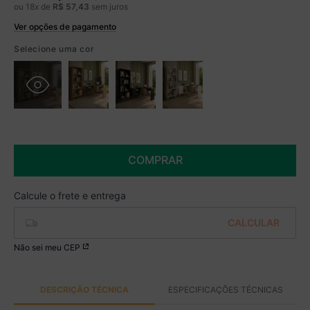
ou
18
x de
R$
57
,
43
sem juros
Ver opções de pagamento
Boleto
R$ 854,99 à vista no Boleto
Selecione uma cor
(
5
% de desconto)
Você economiza
R$ 45,00
COMPRAR
Não sei meu CEP
DESCRIÇÃO TÉCNICA
ESPECIFICAÇÕES TÉCNICAS