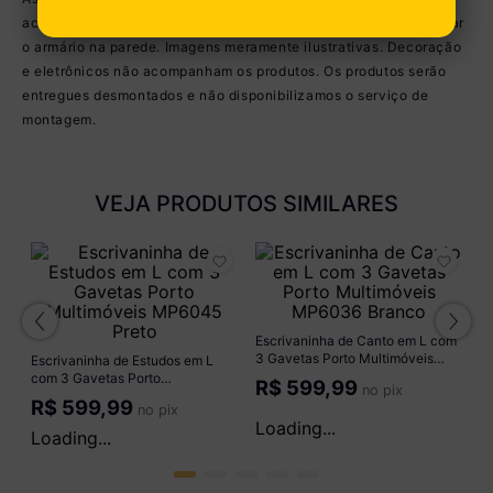
acordo com as configurações do seu dispositivo. Obrigatório fixar
o armário na parede. Imagens meramente ilustrativas. Decoração
e eletrônicos não acompanham os produtos. Os produtos serão
entregues desmontados e não disponibilizamos o serviço de
montagem.
VEJA PRODUTOS SIMILARES
l
Es
me
M
R
Escrivaninha de Estudos em L
Escrivaninha de Canto em L com
com 3 Gavetas Porto
3 Gavetas Porto Multimóveis