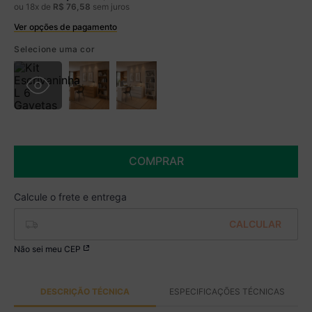
ou
18
x de
R$
76
,
58
sem juros
Ver opções de pagamento
Boleto
R$ 1.139,99 à vista no Boleto
Selecione uma cor
(
5
% de desconto)
Você economiza
R$ 60,00
COMPRAR
Não sei meu CEP
DESCRIÇÃO TÉCNICA
ESPECIFICAÇÕES TÉCNICAS