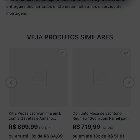
entregues desmontados e não disponibilizamos o serviço de
montagem.
VEJA PRODUTOS SIMILARES
E
e 
M
R
o
Kit 2 Peças Escrivaninha em L
Conjunto Mesa de Escritório
com 3 Gavetas e Armário
Reunião 136cm com Painel para
Multiuso com Vidro Glass
TV Multimóveis CR25338 Branco
R$
899,99
R$
719,99
no pix
no pix
Multimóveis MP6049 Preto
ou em até
18
x de
R$ 64,89
ou em até
18
x de
R$ 51,91