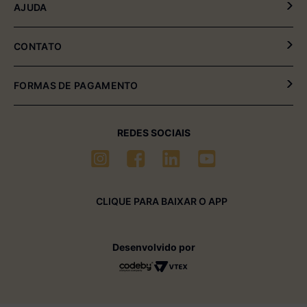
AJUDA
Política de Entrega e Devolução
Meus Pedidos
CONTATO
Fale Conosco
(54) 2102-4000 (08:00hrs às 17:30hrs)
FORMAS DE PAGAMENTO
(54) 99611-6238 (seg à sexta-feira)
sac01@multimóveis.com
REDES SOCIAIS
CLIQUE PARA BAIXAR O APP
Desenvolvido por