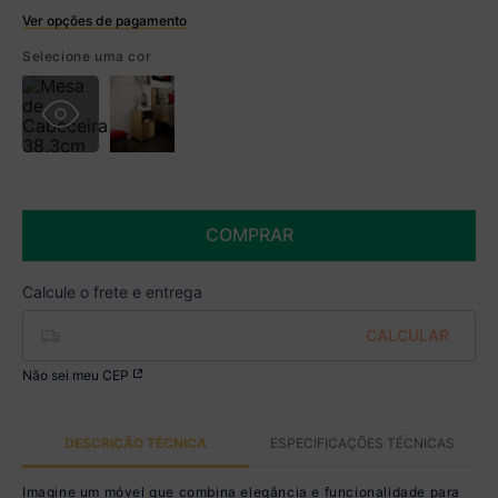
Ver opções de pagamento
Boleto
Selecione uma cor
R$ 284,99 à vista no Boleto
(
5
% de desconto)
Você economiza
R$ 15,00
COMPRAR
Não sei meu CEP
DESCRIÇÃO TÉCNICA
ESPECIFICAÇÕES TÉCNICAS
Imagine um móvel que combina elegância e funcionalidade para