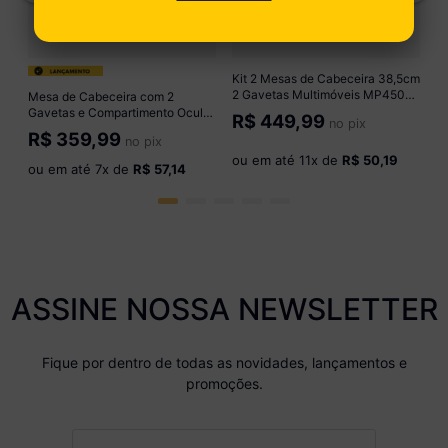
o
Kit 2 Mesas de Cabeceira 38,5cm
2 Gavetas Multimóveis MP4501
Mesa de Cabeceira com 2
Branco
Gavetas e Compartimento Oculto
R$
449,99
no pix
Multimóveis CR35455 Mel
R$
359,99
no pix
ou em até
11
x de
R$ 50,19
ou em até
7
x de
R$ 57,14
ASSINE NOSSA NEWSLETTER
Fique por dentro de todas as novidades, lançamentos e
promoções.