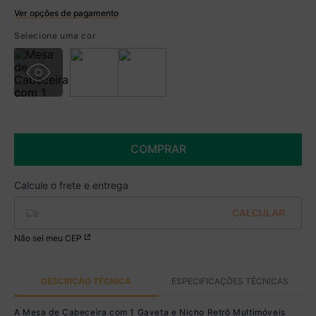
Ver opções de pagamento
Boleto
Selecione uma cor
R$ 170,99 à vista no Boleto
(
5
% de desconto)
Você economiza
R$ 9,00
COMPRAR
Não sei meu CEP
DESCRIÇÃO TÉCNICA
ESPECIFICAÇÕES TÉCNICAS
A Mesa de Cabeceira com 1 Gaveta e Nicho Retrô Multimóveis