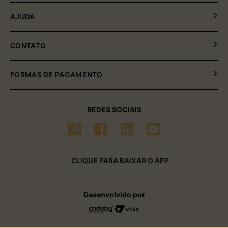
Política de Privacidade
AJUDA
Política de Entrega e Devolução
Meus Pedidos
CONTATO
Fale Conosco
(54) 2102-4000 (08:00hrs às 17:30hrs)
FORMAS DE PAGAMENTO
(54) 99611-6238 (seg à sexta-feira)
sac01@multimóveis.com
REDES SOCIAIS
CLIQUE PARA BAIXAR O APP
Desenvolvido por