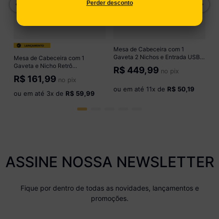
Perder desconto
o
Mesa de Cabeceira com 1
Gaveta 2 Nichos e Entrada USB
Mesa de Cabeceira com 1
46cm Multimóveis CR35471
Gaveta e Nicho Retrô
R$
449,99
no pix
Cinamomo
Multimóveis CR35503
R$
161,99
no pix
Mel/Branco
ou em até
11
x de
R$ 50,19
ou em até
3
x de
R$ 59,99
ASSINE NOSSA NEWSLETTER
Fique por dentro de todas as novidades, lançamentos e
promoções.