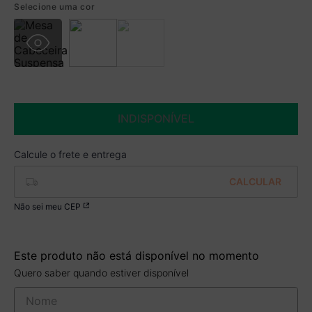
Selecione uma cor
Boleto
R$ 189,99 à vista no Boleto
(
5
% de desconto)
Você economiza
R$ 10,00
INDISPONÍVEL
Não sei meu CEP
Este produto não está disponível no momento
Quero saber quando estiver disponível