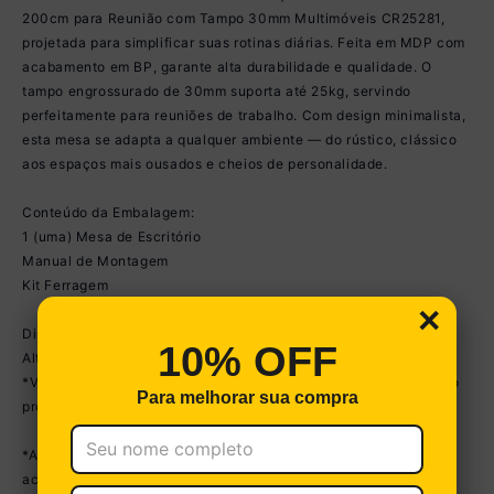
200cm para Reunião com Tampo 30mm Multimóveis CR25281,
projetada para simplificar suas rotinas diárias. Feita em MDP com
acabamento em BP, garante alta durabilidade e qualidade. O
tampo engrossurado de 30mm suporta até 25kg, servindo
perfeitamente para reuniões de trabalho. Com design minimalista,
esta mesa se adapta a qualquer ambiente — do rústico, clássico
aos espaços mais ousados e cheios de personalidade.
Conteúdo da Embalagem:
1 (uma) Mesa de Escritório
Manual de Montagem
Kit Ferragem
×
Dimensões do produto montado:
10% OFF
Altura: 75,5cm | Largura: 200cm | Profundidade: 100cm
*Você pode consultar as medidas internas na imagem técnica do
Para melhorar sua compra
produto.
*As cores do produto podem sofrer variações de tonalidade de
acordo com as configurações do seu dispositivo.