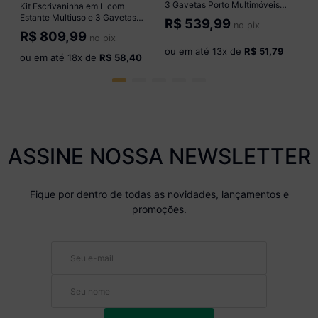
3 Gavetas Porto Multimóveis
Kit Escrivaninha em L com
MP6036 Preto
Estante Multiuso e 3 Gavetas
R$
539,99
no pix
Línea Office Multimóveis
R$
809,99
no pix
MP6081 Madeirado/Preto
ou em até
13
x de
R$ 51,79
ou em até
18
x de
R$ 58,40
ASSINE NOSSA NEWSLETTER
Fique por dentro de todas as novidades, lançamentos e
promoções.