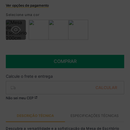
Ver opções de pagamento
Boleto
Selecione uma cor
R$ 664,99 à vista no Boleto
(
5
% de desconto)
Você economiza
R$ 35,00
COMPRAR
Não sei meu CEP
DESCRIÇÃO TÉCNICA
ESPECIFICAÇÕES TÉCNICAS
Descubra a versatilidade e a sofisticação da Mesa de Escritório