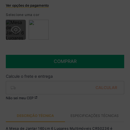
Ver opções de pagamento
Boleto
Selecione uma cor
R$ 664,99 à vista no Boleto
(
5
% de desconto)
Você economiza
R$ 35,00
COMPRAR
Não sei meu CEP
DESCRIÇÃO TÉCNICA
ESPECIFICAÇÕES TÉCNICAS
A Mesa de Jantar 160cm 6 Lugares Multimóveis CR50236 é