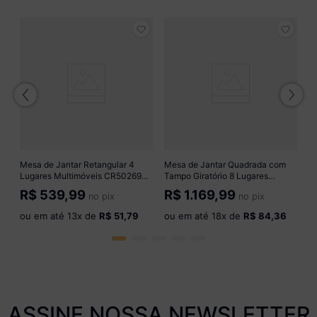
M
Vi
C
R
o
Mesa de Jantar Retangular 4
Mesa de Jantar Quadrada com
Lugares Multimóveis CR50269
Tampo Giratório 8 Lugares
Cromado/Branco
Multimóveis CR50231
R$
539,99
R$
1.169,99
no pix
no pix
Cinamomo/Preto
ou em até
13
x de
R$ 51,79
ou em até
18
x de
R$ 84,36
ASSINE NOSSA NEWSLETTER