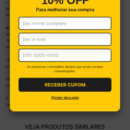
10% OFF
1 (uma) Mesa Jantar
Manual de Montagem
Para melhorar sua compra
Kit Ferragem
Dimensão do Produto Montado:
Altura: 80cm | Largura: 160cm | Profundidade: 90cm
*Você pode consultar as medidas detalhadas na imagem técnica
do produto.
*As cores do produto podem sofrer variações de tonalidade de
acordo com as configurações do seu dispositivo.
Ao preencher o formulário, declaro que aceito receber
comunicações.
Imagem meramente ilustrativa. Decoração não acompanha o
RECEBER CUPOM
produto.
Perder desconto
O produto será entregue desmontado e não disponibilizamos o
serviço de montagem.
VEJA PRODUTOS SIMILARES