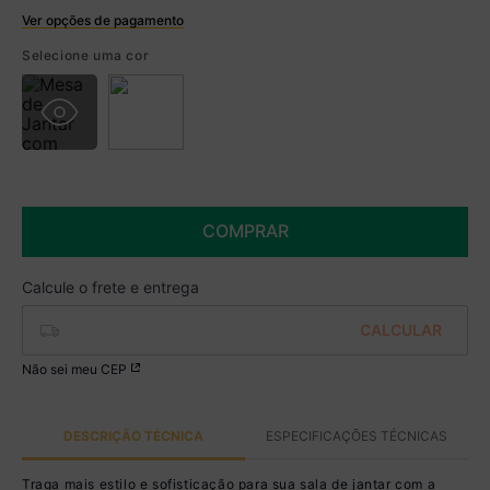
Ver opções de pagamento
Boleto
Selecione uma cor
R$ 1.424,99 à vista no Boleto
(
5
% de desconto)
Você economiza
R$ 75,00
COMPRAR
Não sei meu CEP
DESCRIÇÃO TÉCNICA
ESPECIFICAÇÕES TÉCNICAS
Traga mais estilo e sofisticação para sua sala de jantar com a