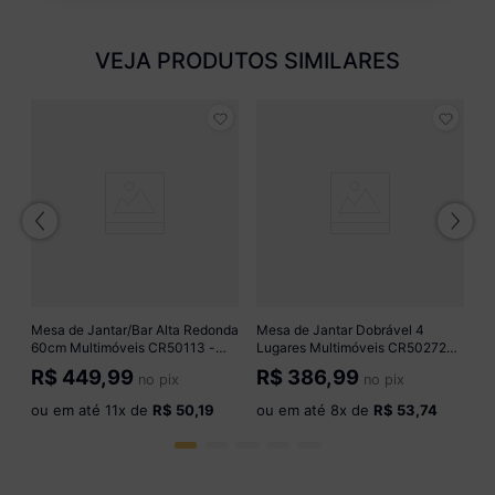
VEJA PRODUTOS SIMILARES
Me
o
L
C
R
o
Mesa de Jantar/Bar Alta Redonda
Mesa de Jantar Dobrável 4
60cm Multimóveis CR50113 -
Lugares Multimóveis CR50272
Mel
Branco
R$
449,99
R$
386,99
no pix
no pix
ou em até
11
x de
R$ 50,19
ou em até
8
x de
R$ 53,74