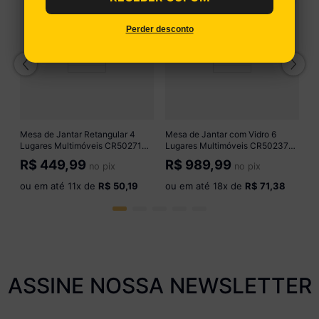
M
M
Perder desconto
C
R
o
Mesa de Jantar Retangular 4
Mesa de Jantar com Vidro 6
Lugares Multimóveis CR50271
Lugares Multimóveis CR50237
Branco
Cinamomo/Preto
R$
449,99
R$
989,99
no pix
no pix
ou em até
11
x de
R$ 50,19
ou em até
18
x de
R$ 71,38
ASSINE NOSSA NEWSLETTER