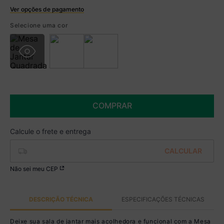
Ver opções de pagamento
Boleto
Selecione uma cor
R$ 379,99 à vista no Boleto
(
5
% de desconto)
Você economiza
R$ 20,00
COMPRAR
Não sei meu CEP
DESCRIÇÃO TÉCNICA
ESPECIFICAÇÕES TÉCNICAS
Deixe sua sala de jantar mais acolhedora e funcional com a Mesa