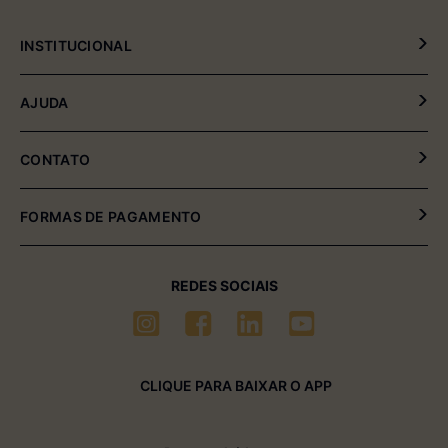
INSTITUCIONAL
Política de Privacidade
AJUDA
Política de Entrega e Devolução
Meus Pedidos
CONTATO
Fale Conosco
(54) 2102-4000 (08:00hrs às 17:30hrs)
FORMAS DE PAGAMENTO
(54) 99611-6238 (seg à sexta-feira)
sac01@multimóveis.com
REDES SOCIAIS
CLIQUE PARA BAIXAR O APP