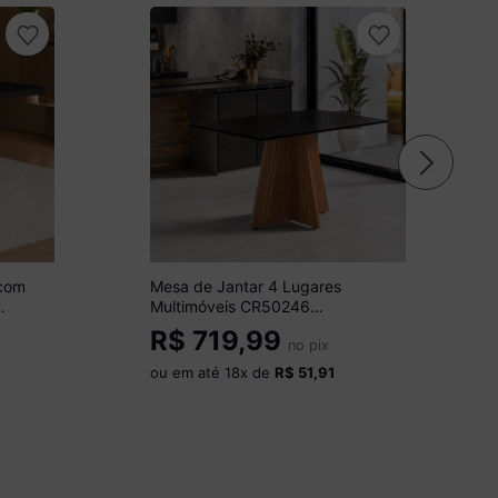
 com
Mesa de Jantar 4 Lugares
Multimóveis CR50246
Cinamomo/Preto
R$
719,99
no pix
ou em até
18
x de
R$ 51,91