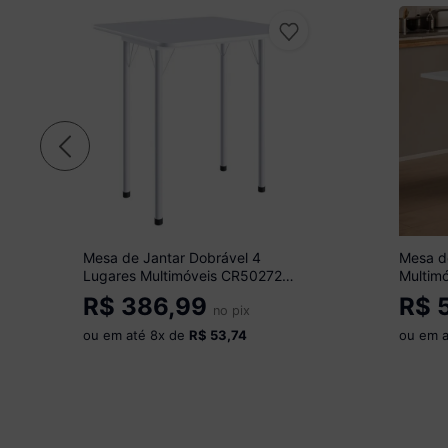
Mesa de Jantar Dobrável 4
Mesa d
Lugares Multimóveis CR50272
Multim
Branco
Cinamo
R$
386,99
R$
5
no pix
ou em até
8
x de
R$ 53,74
ou em 