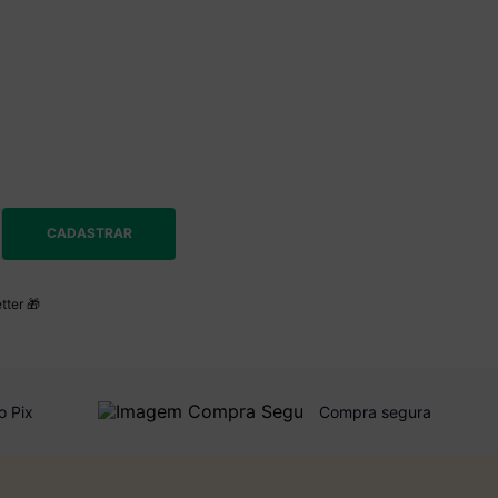
CADASTRAR
tter 🎁
o Pix
Compra segura