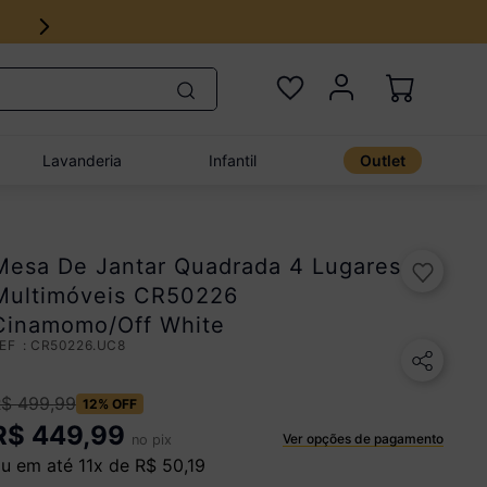
Lavanderia
Infantil
Outlet
Mesa De Jantar Quadrada 4 Lugares
Multimóveis CR50226
Cinamomo/Off White
:
CR50226.UC8
R$
499
,
99
12%
OFF
R$
449,99
Ver opções de pagamento
no pix
u em até
11
x de
R$
50
,
19