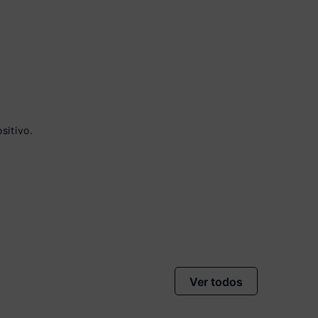
sitivo.
vista no Boleto
nto)
omiza
R$ 25,00
Ver todos