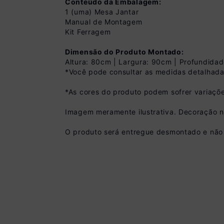
Conteúdo da Embalagem:
1 (uma) Mesa Jantar
Manual de Montagem
Kit Ferragem
Dimensão do Produto Montado:
Altura: 80cm | Largura: 90cm | Profundida
*Você pode consultar as medidas detalhada
Pix
*As cores do produto podem sofrer variaçõe
R$ 449,99 à vista
(
10
% de desconto)
Imagem meramente ilustrativa. Decoração 
Você economiza
O produto será entregue desmontado e não 