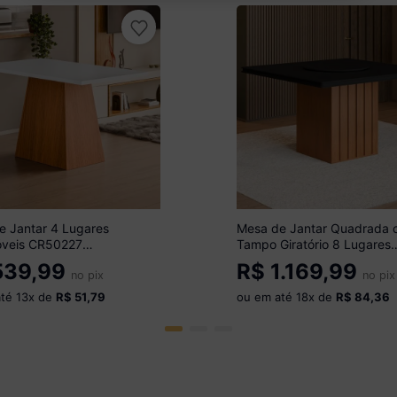
e Jantar 4 Lugares
Mesa de Jantar Quadrada
óveis CR50227
Tampo Giratório 8 Lugares
mo/Off White
Multimóveis CR50231
39,99
R$
1.169,99
no pix
Cinamomo/Preto
no pix
até
13
x de
R$ 51,79
ou em até
18
x de
R$ 84,36