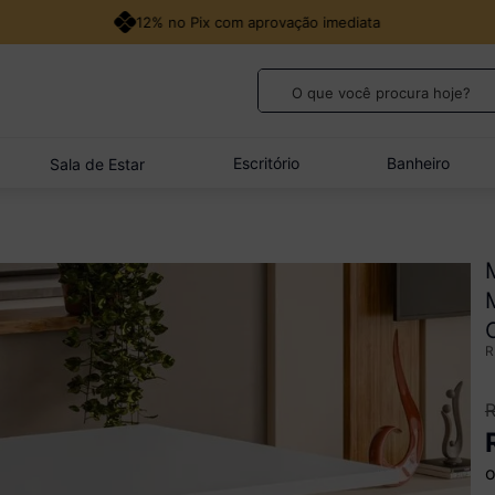
12% no Pix com aprovação imediata
O que você procura hoje?
TERMOS MAIS BUSCADOS
1
º
guarda roupa casal
Escritório
Banheiro
Sala de Estar
2
º
cozinha canto
3
º
veneza
4
º
sofá
5
º
quarto bebê completo
o