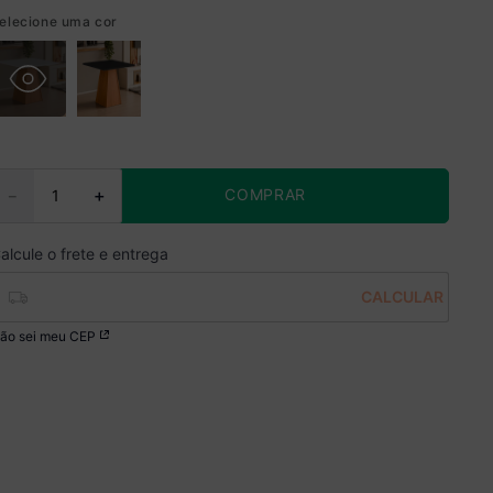
elecione uma cor
COMPRAR
－
＋
ão sei meu CEP