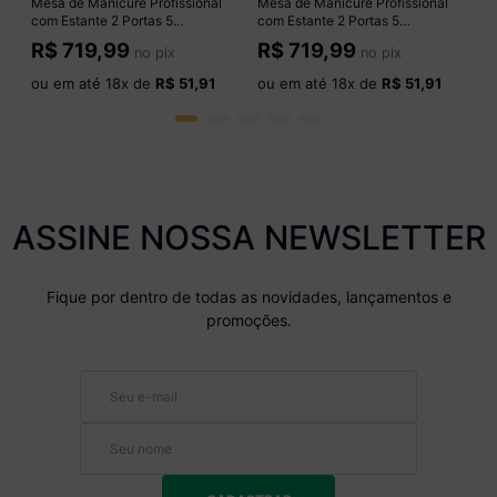
Mesa de Manicure Profissional
Mesa de Manicure Profissional
com Estante 2 Portas 5
com Estante 2 Portas 5
Prateleiras Smart Multimóveis
Prateleiras Smart Multimóveis
R$
719,99
R$
719,99
no pix
no pix
MP6069 Branco
MP6069 Preto
ou em até
18
x de
R$ 51,91
ou em até
18
x de
R$ 51,91
ASSINE NOSSA NEWSLETTER
Fique por dentro de todas as novidades, lançamentos e
promoções.