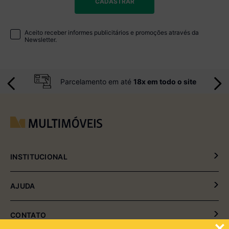
CADASTRAR
Aceito receber informes publicitários e promoções através da
Newsletter.
Parcelamento em até
18x em todo o site
INSTITUCIONAL
Política de Privacidade
AJUDA
Política de Entrega e Devolução
Meus Pedidos
CONTATO
Fale Conosco