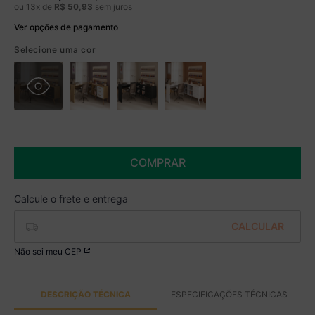
ou
13
x de
R$
50
,
93
sem juros
Ver opções de pagamento
Boleto
R$ 569,99 à vista no Boleto
Selecione uma cor
(
5
% de desconto)
Você economiza
R$ 30,00
COMPRAR
Não sei meu CEP
DESCRIÇÃO TÉCNICA
ESPECIFICAÇÕES TÉCNICAS