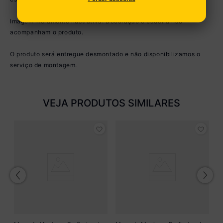
Imagem meramente ilustrativa. Decoração e cadeira não
acompanham o produto.
O produto será entregue desmontado e não disponibilizamos o
serviço de montagem.
VEJA PRODUTOS SIMILARES
Me
e
M
R
o