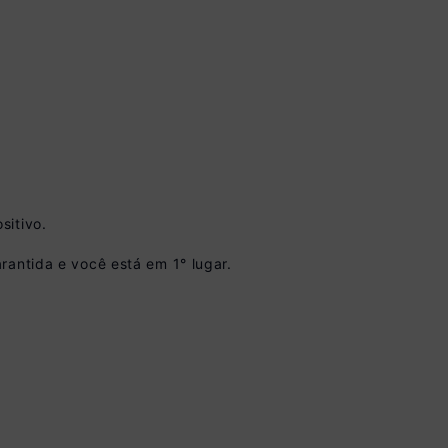
sitivo.
vista no Boleto
rantida e você está em 1° lugar.
nto)
omiza
R$ 30,00