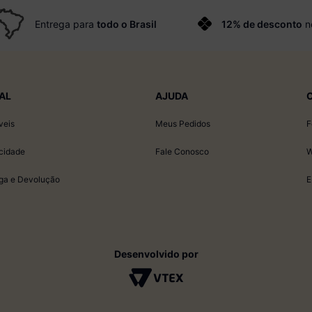
Entrega para
todo o Brasil
12% de desconto
n
AL
AJUDA
veis
Meus Pedidos
F
acidade
Fale Conosco
W
ega e Devolução
E
Desenvolvido por