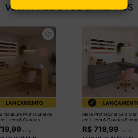
VEJA PRODUTOS SIMILARES
 Manicure Profissional de
Mesa Profissional para Man
em L com 6 Gavetas
em L com 6 Gavetas Elega
ze Multimóveis MP6068
Multimóveis MP6067 Grafit
19,99
R$
719,99
ado
no pix
no pix