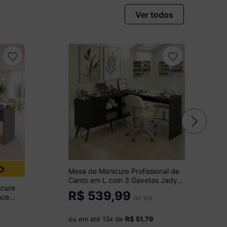
Ver todos
Mesa de Manicure Profissional de
Canto em L com 3 Gavetas Jady
icure
Multimóveis MP6042 Preto
R$
539,99
nce
no pix
e
ou em até
13
x de
R$ 51,79