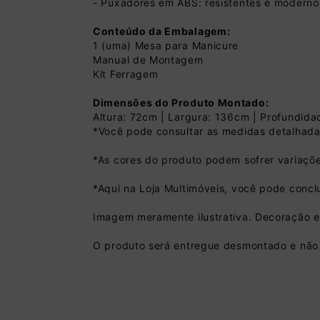
- Puxadores em ABS: resistentes e moderno
Conteúdo da Embalagem:
1 (uma) Mesa para Manicure
Manual de Montagem
Kit Ferragem
Dimensões do Produto Montado:
Altura: 72cm | Largura: 136cm | Profundid
*Você pode consultar as medidas detalhada
*As cores do produto podem sofrer variaçõe
Pix
R$ 539,99 à vista
*Aqui na Loja Multimóveis, você pode concl
(
10
% de desconto)
Você economiza
Imagem meramente ilustrativa. Decoração 
O produto será entregue desmontado e não 