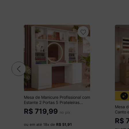
Mesa de Manicure Profissional com
Estante 2 Portas 5 Prateleiras
Mesa de
Smart Multimóveis MP6069
R$
719,99
Canto 
Branco
no pix
Organi
R$
7
Madeir
ou em até
18
x de
R$ 51,91