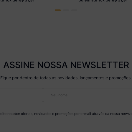
até
18
x de
R$ 51,91
ou em até
18
x de
R$ 51,91
ASSINE NOSSA NEWSLETTER
Fique por dentro de todas as novidades, lançamentos e promoções.
eito receber ofertas, novidades e promoções por e-mail através da nossa newsle