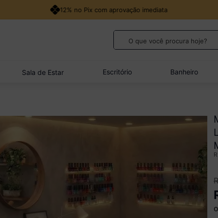
12% no Pix com aprovação imediata
O que você procura hoje?
TERMOS MAIS BUSCADOS
1
º
guarda roupa casal
Escritório
Banheiro
Sala de Estar
2
º
cozinha canto
3
º
sofá
4
º
veneza
5
º
quarto bebê completo
o