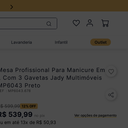
Lavanderia
Infantil
Outlet
Mesa Profissional Para Manicure Em
L Com 3 Gavetas Jady Multimóveis
MP6043 Preto
:
MP6043.678
R$
599
,
99
12%
OFF
R$
539,99
Ver opções de pagamento
no pix
u em até
13
x de
R$
50
,
93