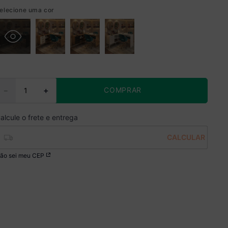
elecione uma cor
COMPRAR
－
＋
ão sei meu CEP