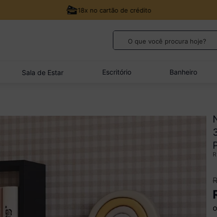
18x no cartão de crédito
O que você procura hoje?
TERMOS MAIS BUSCADOS
1
º
guarda roupa casal
Escritório
Banheiro
Sala de Estar
2
º
cozinha canto
3
º
veneza
4
º
quarto bebê completo
5
º
sofá
o