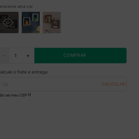
elecione uma cor
COMPRAR
－
＋
ão sei meu CEP