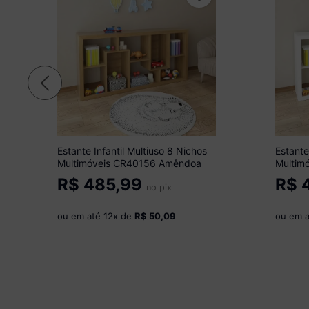
Estante Infantil Multiuso 8 Nichos
Estante
Multimóveis CR40156 Amêndoa
Multim
R$
485,99
R$
4
no pix
ou em até
12
x de
R$ 50,09
ou em 