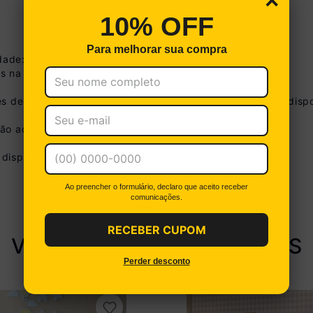
×
10% OFF
Para melhorar sua compra
idade: 14,6cm
s na imagem técnica do produto.
s de tonalidade de acordo com as configurações do seu dispo
Boleto
Cartão de Crédito
não acompanha o produto.
no Pix
R$ 123,49 à 
(
5
% de desco
disponibilizamos o serviço de montagem.
Até 12x sem juros
R$ 13,00
Você econ
De 13x a 18x com juros
1,25% a.m
Ao preencher o formulário, declaro que aceito receber
Parcele em até 18x. Juros aplicados a partir da 13ª parcela
comunicações.
Ver parcelamento detalhado
RECEBER CUPOM
VEJA PRODUTOS SIMILARES
Perder desconto