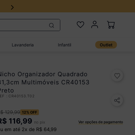
Lavanderia
Infantil
Outlet
Nicho Organizador Quadrado
31,3cm Multimóveis CR40153
Preto
:
CR40153.T02
R$
129
,
99
12%
OFF
R$
116,99
Ver opções de pagamento
no pix
u em até
2
x de
R$
64
,
99