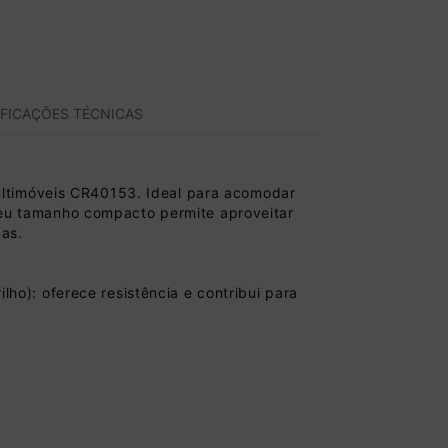
IFICAÇÕES TÉCNICAS
ultimóveis CR40153. Ideal para acomodar
 Seu tamanho compacto permite aproveitar
ças.
o): oferece resistência e contribui para