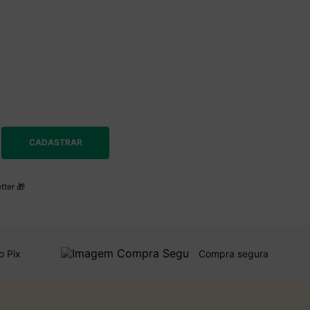
CADASTRAR
tter 🎁
o Pix
Compra segura