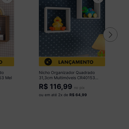
do
Nicho Organizador Quadrado
53 Mel
31,3cm Multimóveis CR40153
Branco
R$
116,99
no pix
ou em até
2
x de
R$ 64,99