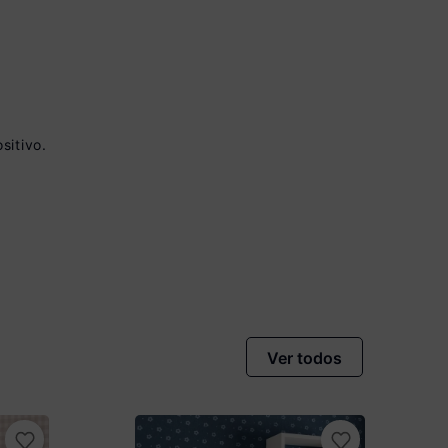
sitivo.
vista no Boleto
nto)
omiza
R$ 6,50
Ver todos