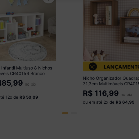
 Infantil Multiuso 8 Nichos
óveis CR40156 Branco
Nicho Organizador Quadra
85,99
31,3cm Multimóveis CR401
no pix
R$
116,99
no pix
até
12
x de
R$ 50,09
ou em até
2
x de
R$ 64,99