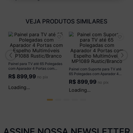
VEJA PRODUTOS SIMILARES
Pa
Pr
M
R
Painel para TV até 65 Polegadas
Painel com Suporte para TV até
com Aparador 4 Portas com
65 Polegadas com Aparador 4
o
Espelho Multimóveis MP1088
Portas com Espelho Multimóveis
R$
809,99
R$
809,99
no pix
no pix
Rustic/Branco
MP1089 Rustic/Branco
ou em até
18
x de
R$ 58,40
ou em até
18
x de
R$ 58,40