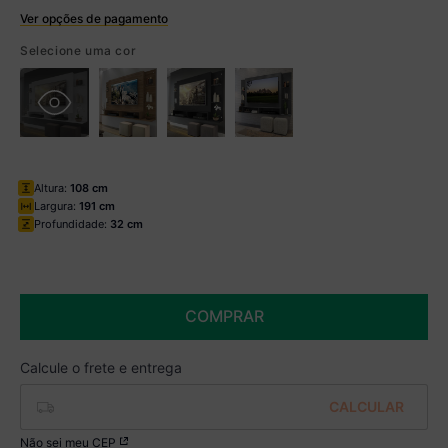
Ver opções de pagamento
Boleto
Selecione uma cor
R$ 417,99 à vista no Boleto
(
5
% de desconto)
Você economiza
R$ 22,00
Altura:
108 cm
Largura:
191 cm
Profundidade:
32 cm
COMPRAR
Não sei meu CEP