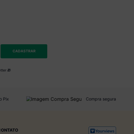
CADASTRAR
tter 🎁
o Pix
Compra segura
CONTATO