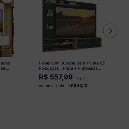
gadas 1
Painel com Suporte para TV até 65
veis
Polegadas 1 Porta e Prateleiras
Multimóveis MP1073 Preto/Rustic
R$
557,99
no pix
ou em até
14
x de
R$ 50,10