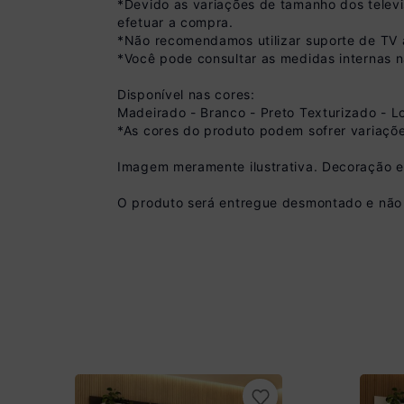
*Devido as variações de tamanho dos telev
efetuar a compra.
*Não recomendamos utilizar suporte de TV a
*Você pode consultar as medidas internas 
Disponível nas cores:
Madeirado - Branco - Preto Texturizado - Lou
*As cores do produto podem sofrer variaçõe
Pix
R$ 395,99 à vista
Imagem meramente ilustrativa. Decoração 
(
10
% de desconto)
O produto será entregue desmontado e não 
Você economiza