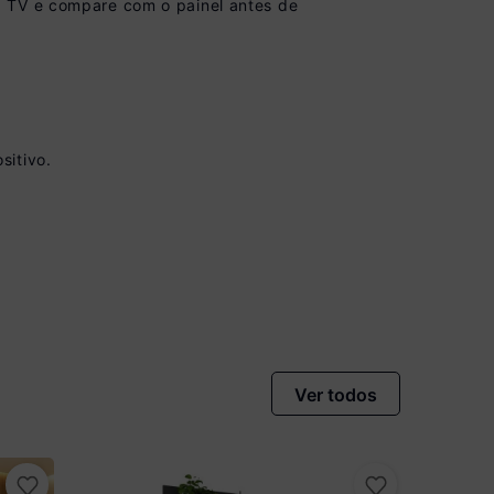
a TV e compare com o painel antes de
sitivo.
vista no Boleto
nto)
omiza
R$ 22,00
Ver todos