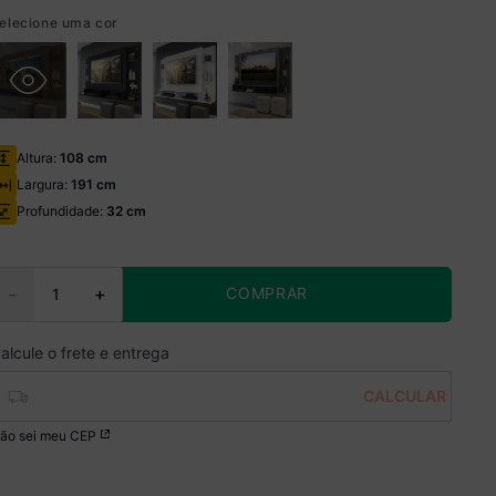
elecione uma cor
Altura:
108 cm
Largura:
191 cm
Profundidade:
32 cm
COMPRAR
－
＋
ão sei meu CEP