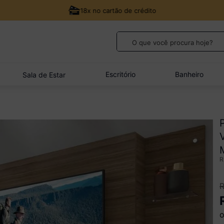
18x no cartão de crédito
O que você procura hoje?
TERMOS MAIS BUSCADOS
1
º
guarda roupa casal
Escritório
Banheiro
Sala de Estar
2
º
cozinha canto
3
º
sofá
4
º
veneza
5
º
quarto bebê completo
o