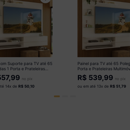
com Suporte para TV até 65
Painel para TV até 65 Pole
as 1 Porta e Prateleiras
Porta e Prateleiras Multimó
óveis MP1073 Branco
MP1064 Branco
57,99
R$
539,99
no pix
no pix
até
14
x de
R$ 50,10
ou em até
13
x de
R$ 51,79