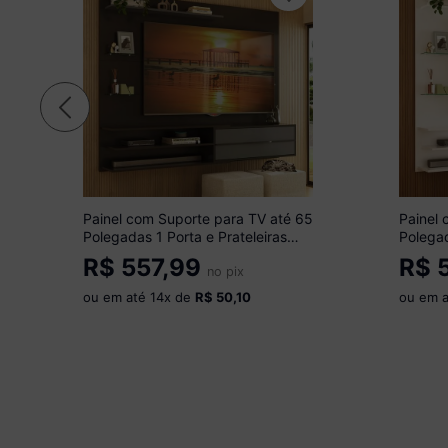
Painel com Suporte para TV até 65
Painel 
Polegadas 1 Porta e Prateleiras
Polegad
Multimóveis MP1073 Preto/Grafite
Multim
R$
557,99
R$
5
no pix
ou em até
14
x de
R$ 50,10
ou em 