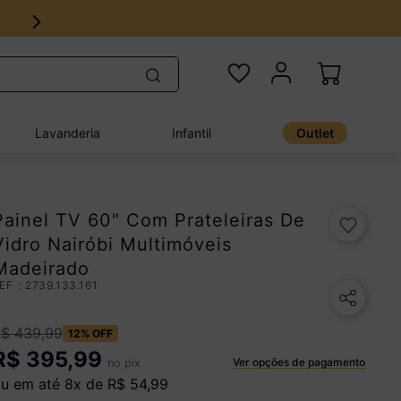
Lavanderia
Infantil
Outlet
Painel TV 60" Com Prateleiras De
Vidro Nairóbi Multimóveis
Madeirado
:
2739.133.161
R$
439
,
99
12%
OFF
R$
395,99
Ver opções de pagamento
no pix
u em até
8
x de
R$
54
,
99