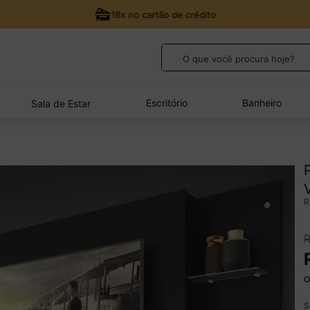
18x no cartão de crédito
O que você procura hoje?
TERMOS MAIS BUSCADOS
1
º
guarda roupa casal
Escritório
Banheiro
Sala de Estar
2
º
cozinha canto
3
º
veneza
4
º
sofá
5
º
quarto bebê completo
o
S