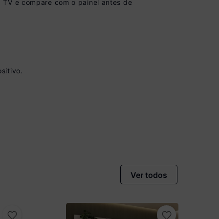
a TV e compare com o painel antes de
sitivo.
vista no Boleto
nto)
omiza
R$ 22,00
Ver todos