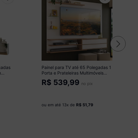
gadas
Painel para TV até 65 Polegadas 1
m
Porta e Prateleiras Multimóveis
88
MP1064 Branco/Rustic
R$
539,99
no pix
ou em até
13
x de
R$ 51,79