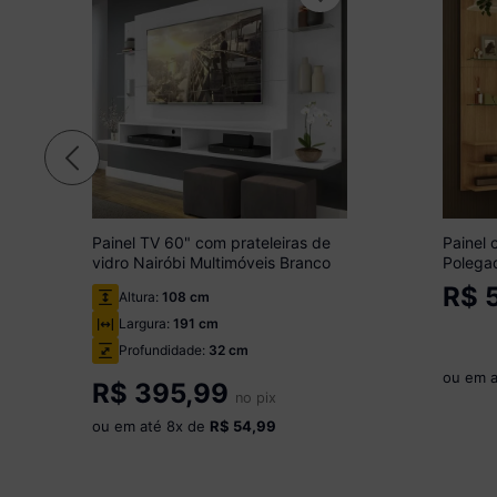
Painel TV 60" com prateleiras de
Painel 
vidro Nairóbi Multimóveis Branco
Polegad
Multim
R$
5
Altura:
108 cm
Largura:
191 cm
Profundidade:
32 cm
ou em 
R$
395,99
no pix
ou em até
8
x de
R$ 54,99