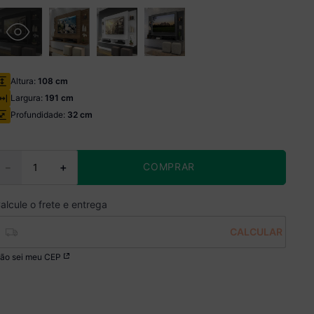
Altura:
108 cm
Largura:
191 cm
Profundidade:
32 cm
COMPRAR
－
＋
ão sei meu CEP