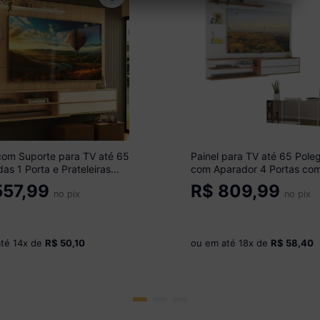
com Suporte para TV até 65
Painel para TV até 65 Pole
as 1 Porta e Prateleiras
com Aparador 4 Portas co
óveis MP1073 Rustic/Branco
Espelho Multimóveis MP10
57,99
R$
809,99
no pix
Rustic/Branco
no pix
até
14
x de
R$ 50,10
ou em até
18
x de
R$ 58,40