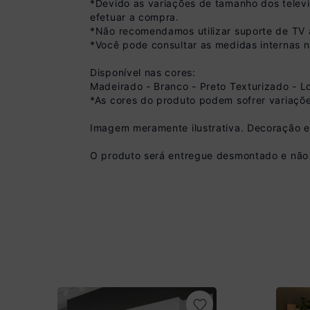
*Devido as variações de tamanho dos telev
efetuar a compra.
*Não recomendamos utilizar suporte de TV a
*Você pode consultar as medidas internas 
Disponível nas cores:
Madeirado - Branco - Preto Texturizado - Lou
*As cores do produto podem sofrer variaçõe
Imagem meramente ilustrativa. Decoração 
Pix
O produto será entregue desmontado e não 
R$ 395,99 à vista
(
10
% de desconto)
Você economiza