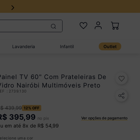
Lavanderia
Infantil
Outlet
Painel TV 60" Com Prateleiras De
Vidro Nairóbi Multimóveis Preto
:
2739.130
R$
439
,
99
12%
OFF
R$
395,99
Ver opções de pagamento
no pix
u em até
8
x de
R$
54
,
99
elecione uma cor