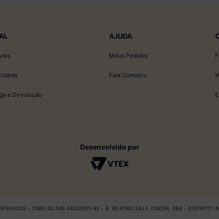
AL
AJUDA
veis
Meus Pedidos
F
acidade
Fale Conosco
W
ega e Devolução
E
Desenvolvido por
ERVADOS - CNPJ 00.349.443/0001-92 - R. BEATRIZ DALL ONDER, 266 - DISTRITO 