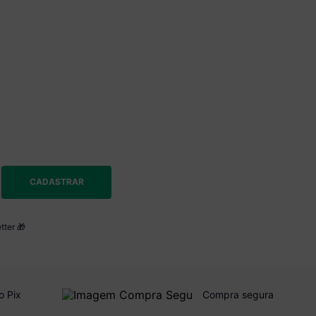
CADASTRAR
tter 🎁
o Pix
Compra segura