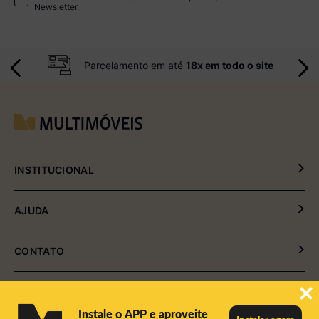
CADASTRAR
Aceito receber informes publicitários e promoções através da
Newsletter.
Parcelamento em até
18x em todo o site
INSTITUCIONAL
Política de Privacidade
AJUDA
Política de Entrega e Devolução
Instale o APP e aproveite