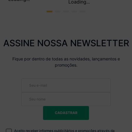
Multimóveis MP3739.895 Preto
Multimóveis MP3739.964
Branco/Preto
Altura:
203 cm
Altura:
203 cm
Largura:
62 cm
Largura:
62 cm
Profundidade:
53 cm
Profundidade:
53 cm
R$
449,99
R$
449,99
no pix
no pix
ou em até
11
x de
R$ 50,19
ou em até
11
x de
R$ 50,19
ASSINE NOSSA NEWSLETTER
Fique por dentro de todas as novidades, lançamentos e
promoções.