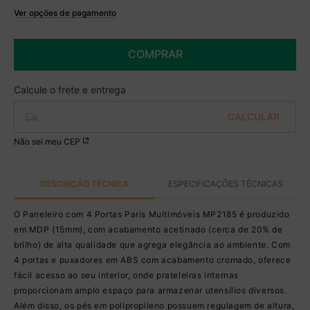
Ver opções de pagamento
Boleto
R$ 474,99 à vista no Boleto
COMPRAR
(
5
% de desconto)
Você economiza
R$ 25,00
Não sei meu CEP
DESCRIÇÃO TÉCNICA
ESPECIFICAÇÕES TÉCNICAS
O Paneleiro com 4 Portas Paris Multimóveis MP2185 é produzido
em MDP (15mm), com acabamento acetinado (cerca de 20% de
brilho) de alta qualidade que agrega elegância ao ambiente. Com
4 portas e puxadores em ABS com acabamento cromado, oferece
fácil acesso ao seu interior, onde prateleiras internas
proporcionam amplo espaço para armazenar utensílios diversos.
Além disso, os pés em polipropileno possuem regulagem de altura,