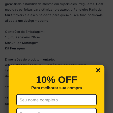
garantindo estabilidade mesmo em superfícies irregulares. Com
medidas perfeitas para otimizar o espaço, o Paneleiro Paris da
Multimóveis é a escolha certa para quem busca funcionalidade
aliada a um design moderno.
Conteúdo da Embalagem:
1 (um) Paneleiro 70cm
Manual de Montagem
Kit Ferragem
Dimensões do produto montado:
Altura: 204cm | Largura: 70cm | Profundidade: 32cm
×
*Você pode consultar as medidas detalhadas na imagem técnica
do produto.
10% OFF
*Obrigatório fixar o paneleiro na parede.
Para melhorar sua compra
*As cores do produto podem sofrer variações de tonalidade de
acordo com as configurações do seu dispositivo.