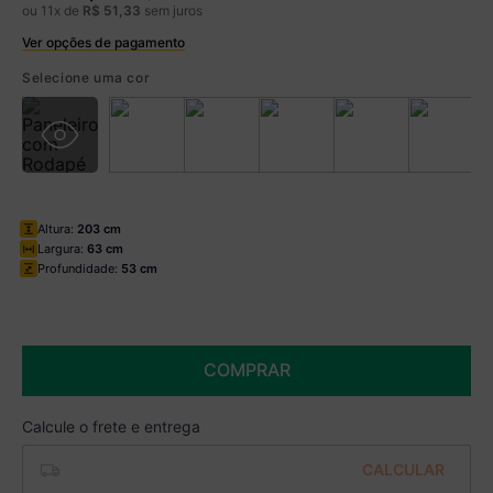
ou
11
x de
R$
51
,
33
sem juros
Ver opções de pagamento
Boleto
R$ 493,99 à vista no Boleto
Selecione uma cor
(
5
% de desconto)
Você economiza
R$ 26,00
Altura:
203 cm
Largura:
63 cm
Profundidade:
53 cm
COMPRAR