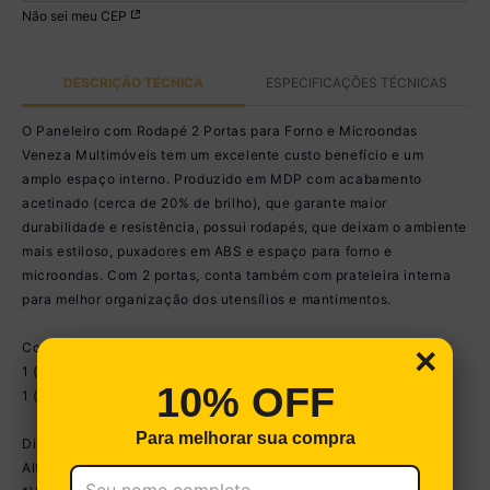
Não sei meu CEP
DESCRIÇÃO TÉCNICA
ESPECIFICAÇÕES TÉCNICAS
O Paneleiro com Rodapé 2 Portas para Forno e Microondas
Veneza Multimóveis tem um excelente custo benefício e um
amplo espaço interno. Produzido em MDP com acabamento
acetinado (cerca de 20% de brilho), que garante maior
durabilidade e resistência, possui rodapés, que deixam o ambiente
mais estiloso, puxadores em ABS e espaço para forno e
microondas. Com 2 portas, conta também com prateleira interna
para melhor organização dos utensílios e mantimentos.
Conteúdo da Embalagem:
×
1 (um) armário para forno e microondas 62cm
10% OFF
1 (um) kit com rodapés
Para melhorar sua compra
Dimensões do produto montado:
Altura: 203cm | Largura: 62cm | Profundidade: 53cm