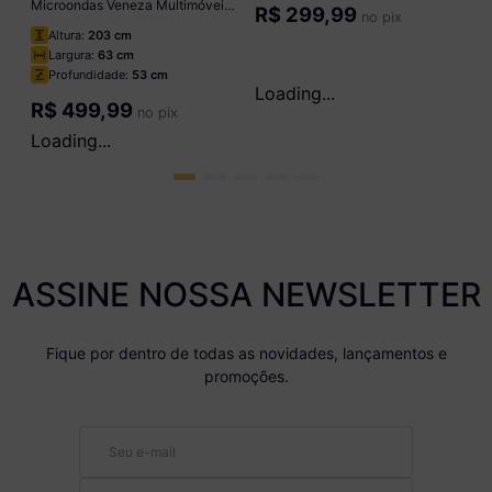
Paneleiro Armário de Cozinha
31,5cm 2 Portas Flex Pequim
Paneleiro 2 Portas para Forno e
o
Multimóveis MP2382
Microondas Veneza Multimóveis
R$
269,99
no pix
Branco/Lacca Fumê
MP3679.895 Preto
Altura:
203 cm
Largura:
63 cm
Profundidade:
53 cm
ou em até
5
x de
R$ 59,99
R$
449,99
no pix
ou em até
11
x de
R$ 50,19
ASSINE NOSSA NEWSLETTER
Fique por dentro de todas as novidades, lançamentos e
promoções.