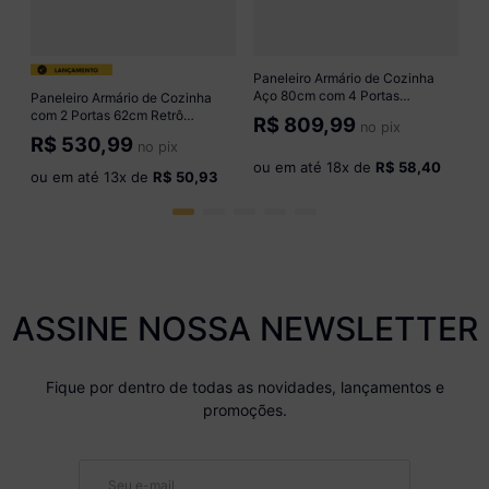
o
Paneleiro Armário de Cozinha
Aço 80cm com 4 Portas
Paneleiro Armário de Cozinha
Multimóveis CR20529 Branco
com 2 Portas 62cm Retrô
R$
809,99
no pix
Florença Multimóveis MP2438
R$
530,99
no pix
Preto
ou em até
18
x de
R$ 58,40
ou em até
13
x de
R$ 50,93
ASSINE NOSSA NEWSLETTER
Fique por dentro de todas as novidades, lançamentos e
promoções.