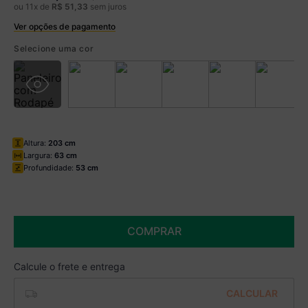
ou
11
x de
R$
51
,
33
sem juros
Ver opções de pagamento
Boleto
R$ 493,99 à vista no Boleto
Selecione uma cor
(
5
% de desconto)
Você economiza
R$ 26,00
Altura:
203 cm
Largura:
63 cm
Profundidade:
53 cm
COMPRAR