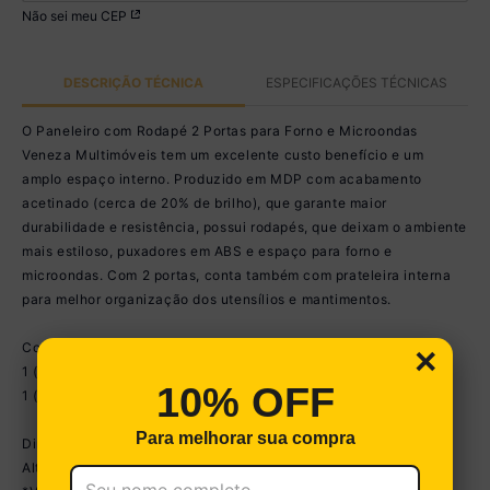
Não sei meu CEP
DESCRIÇÃO TÉCNICA
ESPECIFICAÇÕES TÉCNICAS
O Paneleiro com Rodapé 2 Portas para Forno e Microondas
Veneza Multimóveis tem um excelente custo benefício e um
amplo espaço interno. Produzido em MDP com acabamento
acetinado (cerca de 20% de brilho), que garante maior
durabilidade e resistência, possui rodapés, que deixam o ambiente
mais estiloso, puxadores em ABS e espaço para forno e
microondas. Com 2 portas, conta também com prateleira interna
para melhor organização dos utensílios e mantimentos.
Conteúdo da Embalagem:
×
1 (um) armário para forno e microondas 62cm
10% OFF
1 (um) kit com rodapés
Para melhorar sua compra
Dimensões do produto montado:
Altura: 203cm | Largura: 62cm | Profundidade: 53cm