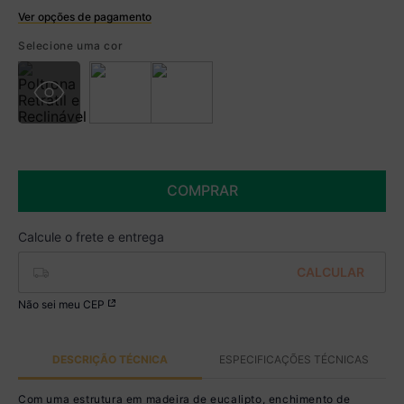
Ver opções de pagamento
Boleto
Selecione uma cor
R$ 1.139,99 à vista no Boleto
(
5
% de desconto)
Você economiza
R$ 60,00
COMPRAR
Não sei meu CEP
DESCRIÇÃO TÉCNICA
ESPECIFICAÇÕES TÉCNICAS
Com uma estrutura em madeira de eucalipto, enchimento de