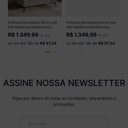
o
Poltrona Decorativa 81cm com
Poltrona Decorativa 81cm com
Pés Metálicos Multimóveis
Pés Metálicos Multimóveis
CR45344 Bege
CR45344 Bege Escuro
R$
1.349,99
R$
1.349,99
no pix
no pix
ou em até
18
x de
R$ 97,34
ou em até
18
x de
R$ 97,34
ASSINE NOSSA NEWSLETTER
Fique por dentro de todas as novidades, lançamentos e
promoções.