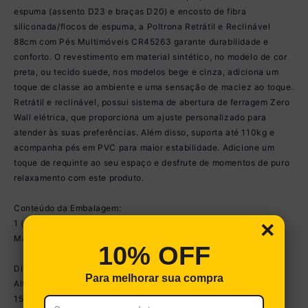
espuma (assento D23 e braças D20) e encosto de fibra
siliconada/flocos de espuma, a Poltrona Retrátil e Reclinável
88cm com Pés Multimóveis CR45263 garante durabilidade e
conforto. O revestimento em material sintético, no modelo de cor
preta, ou tecido suede, nos modelos bege e cinza, adiciona um
toque de classe ao ambiente e uma sensação de maciez ao toque.
Retrátil e reclinável, possui sistema de abertura de ferragem Zero
Wall elétrica, que proporciona um ajuste personalizado para
atender às suas preferências. Além disso, suporta até 110kg e
acompanha pés em PVC para maior estabilidade. Adicione um
toque de requinte ao seu espaço e desfrute de momentos de puro
relaxamento com este produto.
Conteúdo da Embalagem:
×
1 (uma) Poltrona
Manual/Termo de Garantia
10% OFF
Dimensões do produto montado:
Para melhorar sua compra
Altura: 115cm | Largura: 88cm | Profundidade: 90cm (fechada) -
150cm (aberta)