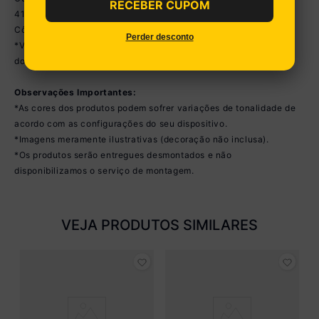
RECEBER CUPOM
41cm
Cômoda - Altura: 83cm | Largura: 95cm | Profundidade: 42cm
Perder desconto
*Você pode consultar as medidas detalhadas na imagem técnica
do produto.
Observações Importantes:
*As cores dos produtos podem sofrer variações de tonalidade de
acordo com as configurações do seu dispositivo.
*Imagens meramente ilustrativas (decoração não inclusa).
*Os produtos serão entregues desmontados e não
disponibilizamos o serviço de montagem.
VEJA PRODUTOS SIMILARES
Q
B
M
R