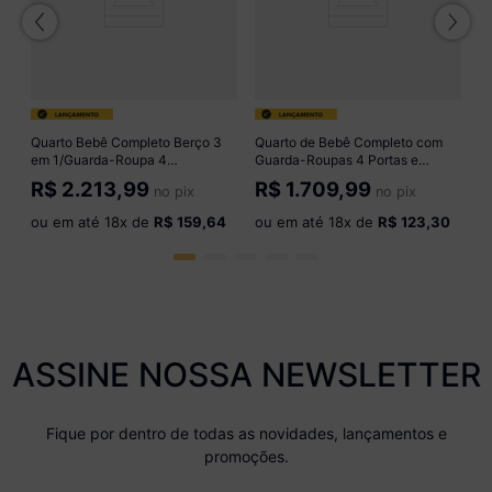
o
Quarto Bebê Completo Berço 3
Quarto de Bebê Completo com
em 1/Guarda-Roupa 4
Guarda-Roupas 4 Portas e
Portas/Cômoda 4 Gavetas
Cômoda Luna Multimóveis
R$
2.213,99
R$
1.709,99
no pix
no pix
Vicente Multimóveis MP4842
MP4797 Branco
Branco
ou em até
18
x de
R$ 159,64
ou em até
18
x de
R$ 123,30
ASSINE NOSSA NEWSLETTER
Fique por dentro de todas as novidades, lançamentos e
promoções.