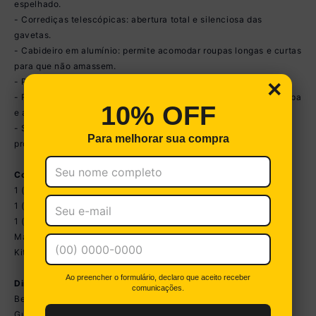
espelhado.
- Corrediças telescópicas: abertura total e silenciosa das
gavetas.
- Cabideiro em alumínio: permite acomodar roupas longas e curtas
para que não amassem.
- Puxadores em ABS delicados e práticos.
×
- Rodapés usinados em MDF: visual elegante para o guarda-roupa
10% OFF
e a cômoda.
- Sistema antitombamento no guarda-roupa e cômoda:
Para melhorar sua compra
proporciona segurança para o bebê e tranquilidade aos pais.
Conteúdo da Embalagem:
1 (um) Berço
1 (um) Guarda-roupa
1 (uma) Cômoda
Manual de Montagem
Kit Ferragem
Ao preencher o formulário, declaro que aceito receber
Dimensões do Produto Montado:
comunicações.
Berço - Altura: 80,5cm | Largura: 133cm | Profundidade: 77,5cm
Guarda-roupa - Altura: 184cm | Largura: 122cm | Profundidade: