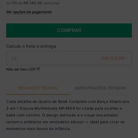
ou
18
x de
R$
140
,
40
sem juros
Ver opções de pagamento
Boleto
R$ 2.089,99 à vista no Boleto
(
5
% de desconto)
COMPRAR
Você economiza
R$ 110,00
Não sei meu CEP
DESCRIÇÃO TÉCNICA
ESPECIFICAÇÕES TÉCNICAS
Cada detalhe do Quarto de Bebê Completo com Berço Americano
3 em 1 Doçura Multimóveis MP4809 foi criado para acolher o
bebê com carinho. O design delicado e o visual encantador
tornam o ambiente um verdadeiro abraço — ideal para viver os
momentos mais doces da infância.