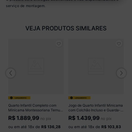
serviço de montagem.
VEJA PRODUTOS SIMILARES
ff
Jo
M
G
R
M
M
o
Quarto Infantil Completo com
Jogo de Quarto Infantil Minicama
Minicama Montessoriana Ternura
com Colchão Incluso e Guarda-
Multimóveis MP4832
roupa Encanto Multimóveis
R$
1.889,99
R$
1.439,99
no pix
no pix
Madeirado/Off White
MP4830 Madeirado/Branco
ou em até
18
x de
R$ 136,28
ou em até
18
x de
R$ 103,83