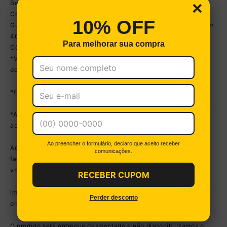
Berço - Altura: 80,5cm | Largura: 133cm | Profundidade: 66cm
×
Colchão - Altura: 10cm | Largura: 130cm | Profundidade: 60cm
10% OFF
Guarda-Roupas - Altura: 181,5cm | Largura: 80cm | Profundidade:
40cm
Para melhorar sua compra
Cômoda - Altura: 92cm | Largura: 60cm | Profundidade: 38,5cm
*Você pode consultar as medidas detalhadas na imagem técnica
do produto.
*Obrigatório fixar o guarda-roupas e cômoda na parede.
*As cores do produto podem sofrer variações de tonalidade de
acordo com as configurações do seu dispositivo.
Ao preencher o formulário, declaro que aceito receber
Aqui na Loja Multimóveis, você pode concluir sua compra
comunicações.
facilmente com toda segurança. A entrega é garantida e aqui
você está em 1° lugar.
RECEBER CUPOM
Imagem meramente ilustrativa. Decoração não acompanha o
Perder desconto
produto.
O produto será entregue desmontado e não disponibilizamos o