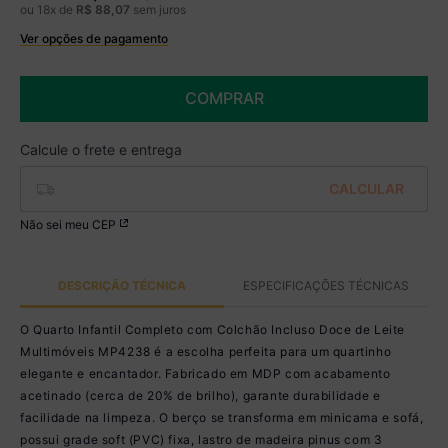
ou
18
x de
R$
88
,
07
sem juros
Ver opções de pagamento
Boleto
R$ 1.310,99 à vista no Boleto
(
5
% de desconto)
COMPRAR
Você economiza
R$ 69,00
Não sei meu CEP
DESCRIÇÃO TÉCNICA
ESPECIFICAÇÕES TÉCNICAS
O Quarto Infantil Completo com Colchão Incluso Doce de Leite
Multimóveis MP4238 é a escolha perfeita para um quartinho
elegante e encantador. Fabricado em MDP com acabamento
acetinado (cerca de 20% de brilho), garante durabilidade e
facilidade na limpeza. O berço se transforma em minicama e sofá,
possui grade soft (PVC) fixa, lastro de madeira pinus com 3