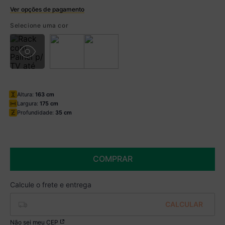
Ver opções de pagamento
Boleto
Selecione uma cor
R$ 569,99 à vista no Boleto
(
5
% de desconto)
Você economiza
R$ 30,00
Altura:
163 cm
Largura:
175 cm
Profundidade:
35 cm
COMPRAR
Não sei meu CEP