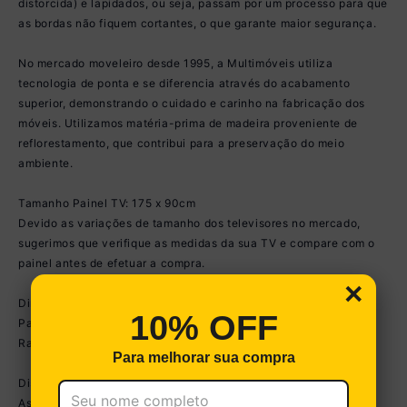
distorcida) e lapidados, ou seja, passam por um processo para que
as bordas não fiquem cortantes, o que garante maior segurança.
No mercado moveleiro desde 1995, a Multimóveis utiliza
tecnologia de ponta e se diferencia através do acabamento
superior, demonstrando o cuidado e carinho na fabricação dos
móveis. Utilizamos matéria-prima de madeira proveniente de
reflorestamento, que contribui para a preservação do meio
ambiente.
Tamanho Painel TV: 175 x 90cm
Devido as variações de tamanho dos televisores no mercado,
sugerimos que verifique as medidas da sua TV e compare com o
painel antes de efetuar a compra.
×
Dimensões do produto montado:
10% OFF
Painel - Altura: 90cm | Largura: 175cm | Profundidade: 2,5cm
Rack - Altura: 47,9cm | Largura: 175cm | Profundidade: 34,6cm
Para melhorar sua compra
Disponível em 3 opções de cores: Branco - Duna - Preto.
As cores do produto podem sofrer variações de tonalidade de