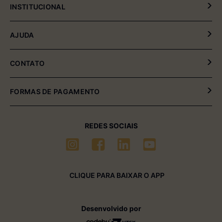
INSTITUCIONAL
Política de Privacidade
AJUDA
Política de Entrega e Devolução
Meus Pedidos
CONTATO
Fale Conosco
(54) 2102-4000 (08:00hrs às 17:30hrs)
FORMAS DE PAGAMENTO
(54) 99611-6238 (seg à sexta-feira)
sac01@multimóveis.com
REDES SOCIAIS
CLIQUE PARA BAIXAR O APP
Desenvolvido por