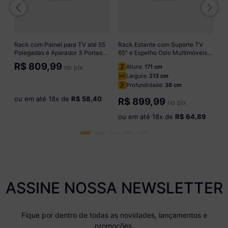
R
Rack com Painel para TV até 55
Rack Estante com Suporte TV
Polegadas e Aparador 3 Portas
65" e Espelho Oslo Multimóveis
Multimóveis MP1097
Preto/Madeirado
R$
809,99
Altura:
171 cm
no pix
Branco/Lacca Fumê
o
Largura:
213 cm
Profundidade:
38 cm
ou em até
18
x de
R$ 58,40
R$
899,99
no pix
ou em até
18
x de
R$ 64,89
ASSINE NOSSA NEWSLETTER
Fique por dentro de todas as novidades, lançamentos e
promoções.