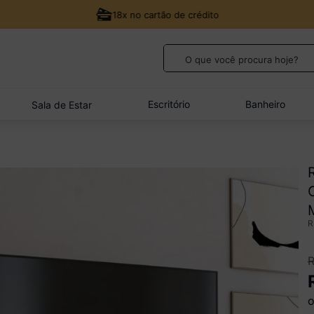
18x no cartão de crédito
O que você procura hoje?
TERMOS MAIS BUSCADOS
1
º
guarda roupa casal
Escritório
Banheiro
Sala de Estar
2
º
cozinha canto
3
º
veneza
4
º
quarto bebê completo
5
º
sofá
o