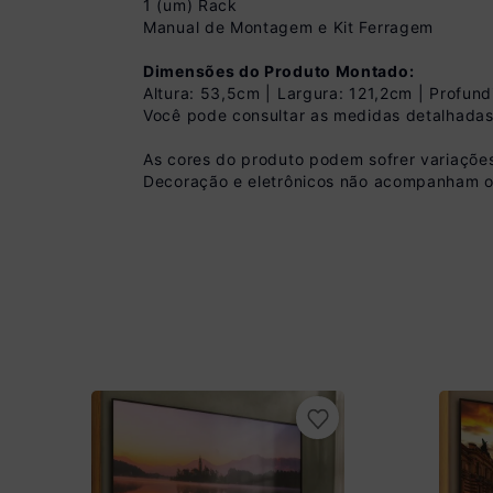
1 (um) Rack
Manual de Montagem e Kit Ferragem
Dimensões do Produto Montado:
Altura: 53,5cm | Largura: 121,2cm | Profun
Você pode consultar as medidas detalhadas
Pix
As cores do produto podem sofrer variações
R$ 251,99 à vista 
Decoração e eletrônicos não acompanham o 
(
10
% de desconto)
Você economiza