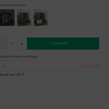
elecione uma cor
COMPRAR
－
＋
ão sei meu CEP