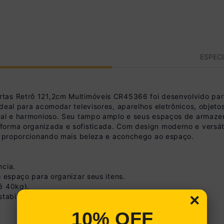
ESPEC
tas Retrô 121,2cm Multimóveis CR45366 foi desenvolvido par
eal para acomodar televisores, aparelhos eletrônicos, objetos
onal e harmonioso. Seu tampo amplo e seus espaços de armaz
orma organizada e sofisticada. Com design moderno e versátil
e, proporcionando mais beleza e aconchego ao espaço.
ncia.
o espaço para organizar seus itens.
é 40kg).
×
tabilidade e visual elegante.
10% OFF