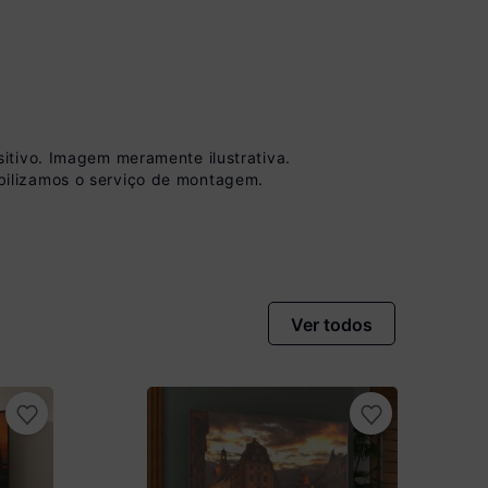
itivo. Imagem meramente ilustrativa.
vista no Boleto
bilizamos o serviço de montagem.
nto)
omiza
R$ 14,00
Ver todos