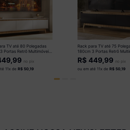
ara TV até 80 Polegadas
Rack para TV até 75 Poleg
3 Portas Retrô Multimóveis
180cm 3 Portas Retrô Mult
 Branco/Madeirado
MP1102 Madeirado/Preto
49,99
R$
449,99
no pix
no pix
até
11
x de
R$ 50,19
ou em até
11
x de
R$ 50,19