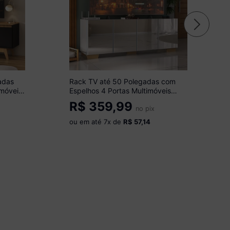
adas
Rack TV até 50 Polegadas com
imóveis
Espelhos 4 Portas Multimóveis
MP1083 Branco/Natural
R$
359,99
no pix
ou em até
7
x de
R$ 57,14