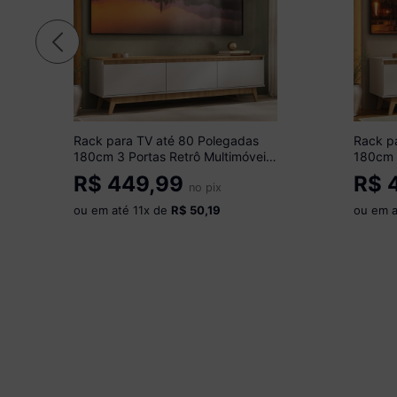
Rack para TV até 80 Polegadas
Rack p
180cm 3 Portas Retrô Multimóveis
180cm 
MP1103 Madeirado/Branco
MP1103
R$
449,99
R$
4
no pix
ou em até
11
x de
R$ 50,19
ou em 