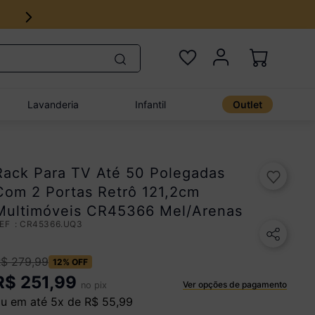
Lavanderia
Infantil
Outlet
Rack Para TV Até 50 Polegadas
Com 2 Portas Retrô 121,2cm
Multimóveis CR45366 Mel/Arenas
:
CR45366.UQ3
R$
279
,
99
12%
OFF
R$
251,99
Ver opções de pagamento
no pix
u em até
5
x de
R$
55
,
99