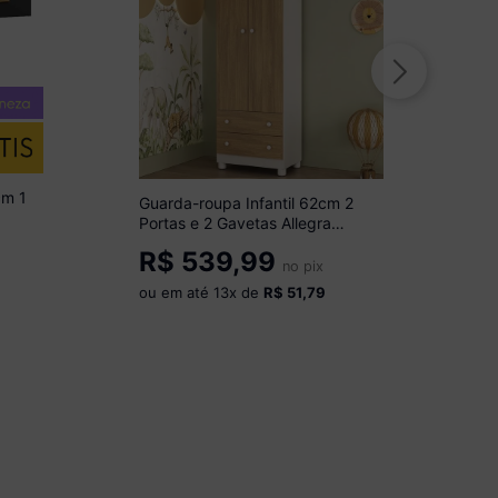
cm 1
Guarda-roupa Infantil 62cm 2
Portas e 2 Gavetas Allegra
Multimóveis MP4441
R$
539,99
Branco/Madeirado
no pix
ou em até
13
x de
R$ 51,79