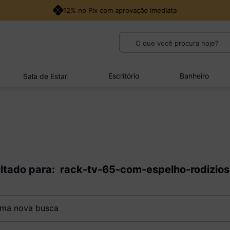
12% no Pix com aprovação imediata
O que você procura hoje?
TERMOS MAIS BUSCADOS
1
º
guarda roupa casal
Escritório
Banheiro
Sala de Estar
2
º
cozinha canto
3
º
veneza
4
º
sofá
5
º
quarto bebê completo
ltado para:
rack-tv-65-com-espelho-rodizios
a nova busca