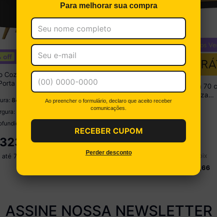
Para melhorar sua compra
o Cozinha para Cooktop 70
Porta 1 Gaveta Veneza
Armário Aéreo Cozinha 70 
móveis Preto
Porta Basculante Veneza
tura:
84 cm
Ao preencher o formulário, declaro que aceito receber
Multimóveis Preto
comunicações.
Altura:
33 cm
rgura:
70 cm
Largura:
70 cm
ofundidade:
53 cm
RECEBER CUPOM
Profundidade:
32 cm
323,99
no pix
R$
179,99
Perder desconto
 até
7
x de
R$ 51,42
no pix
ou em até
3
x de
R$ 66,66
ASSINE NOSSA NEWSLETTER