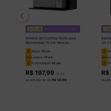
Armário de Cozinha Nicho para
Balcã
Microondas 70 cm Veneza
cm 1 
Multimóveis MP3737 Preto
Multi
Altura:
38 cm
Al
Largura:
70 cm
La
Profundidade:
45 cm
Pr
R$
197,99
R$
no pix
ou em até
4
x de
R$ 54,99
ou em