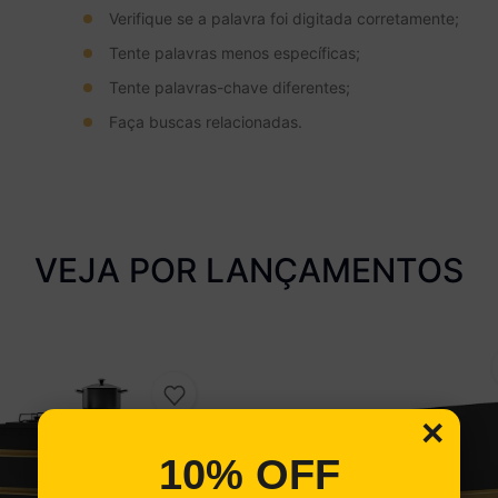
Verifique se a palavra foi digitada corretamente;
Tente palavras menos específicas;
Tente palavras-chave diferentes;
Faça buscas relacionadas.
VEJA POR LANÇAMENTOS
×
10% OFF