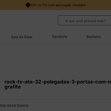
12% no Pix com aprovação imediata
O que você procura hoje?
TERMOS MAIS BUSCADOS
1
º
guarda roupa casal
Escritório
Banheiro
Sala de Estar
2
º
cozinha canto
3
º
veneza
4
º
sofá
5
º
quarto bebê completo
rack-tv-ate-32-polegadas-3-portas-com-r
grafite
a nova busca