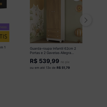
cm 1
Guarda-roupa Infantil 62cm 2
Portas e 2 Gavetas Allegra
Multimóveis MP4441
R$
539,99
Branco/Madeirado
no pix
ou em até
13
x de
R$ 51,79