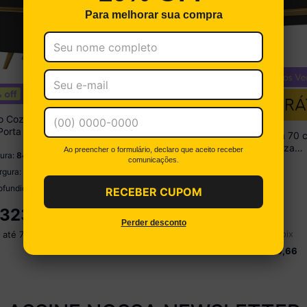
Para melhorar sua compra
o Cozinha para Cooktop 70
Porta 1 Gaveta Veneza
Armário Aéreo Cozinha 70 
móveis Preto
Porta Basculante Veneza
Ao preencher o formulário, declaro que aceito receber
tura:
84 cm
Multimóveis Preto
comunicações.
Altura:
33 cm
rgura:
70 cm
Largura:
70 cm
ofundidade:
53 cm
RECEBER CUPOM
Profundidade:
32 cm
323,99
no pix
Perder desconto
R$
179,99
 até
7
x de
R$ 51,42
no pix
ou em até
3
x de
R$ 66,66