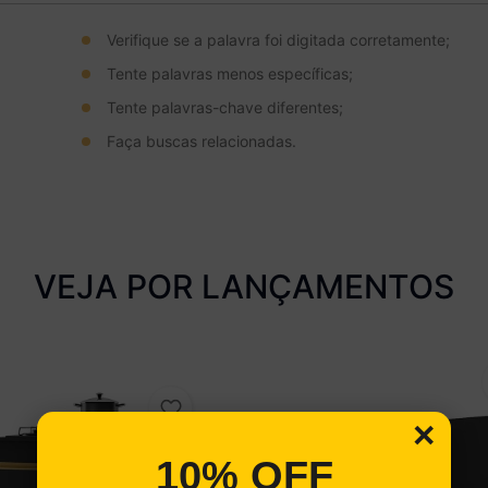
Verifique se a palavra foi digitada corretamente;
Tente palavras menos específicas;
Tente palavras-chave diferentes;
Faça buscas relacionadas.
VEJA POR LANÇAMENTOS
×
10% OFF