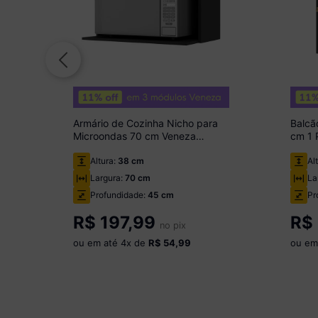
Armário de Cozinha Nicho para
Balcã
Microondas 70 cm Veneza
cm 1 
Multimóveis MP3737 Preto
Multi
Altura:
38 cm
Al
Largura:
70 cm
La
Profundidade:
45 cm
Pr
R$
197,99
R$
no pix
ou em até
4
x de
R$ 54,99
ou em