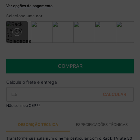
Ver opções de pagamento
Boleto
Selecione uma cor
R$ 379,99 à vista no Boleto
(
5
% de desconto)
Você economiza
R$ 20,00
COMPRAR
Não sei meu CEP
DESCRIÇÃO TÉCNICA
ESPECIFICAÇÕES TÉCNICAS
Transforme sua sala num cinema particular com o Rack TV até 50