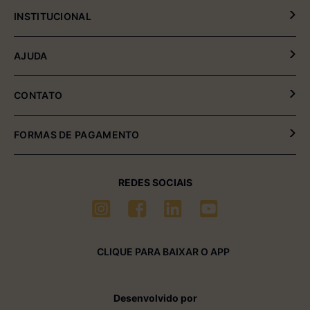
INSTITUCIONAL
Política de Privacidade
AJUDA
Política de Entrega e Devolução
Meus Pedidos
CONTATO
Fale Conosco
(54) 2102-4000 (08:00hrs às 17:30hrs)
FORMAS DE PAGAMENTO
(54) 99611-6238 (seg à sexta-feira)
sac01@multimóveis.com
REDES SOCIAIS
CLIQUE PARA BAIXAR O APP
Desenvolvido por