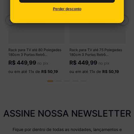
Es
M
Perder desconto
R
o
Rack para TV até 80 Polegadas
Rack para TV até 75 Polegadas
180cm 3 Portas Retrô
180cm 3 Portas Retrô
Multimóveis MP1103
Multimóveis MP1102
R$
449,99
R$
449,99
no pix
no pix
Branco/Madeirado
Madeirado/Preto
ou em até
11
x de
R$ 50,19
ou em até
11
x de
R$ 50,19
ASSINE NOSSA NEWSLETTER
Fique por dentro de todas as novidades, lançamentos e