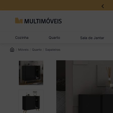
12% no Pix com aprovação imediata
Cozinha
Quarto
Sala de Jantar
Móveis
Quarto
Sapateiras