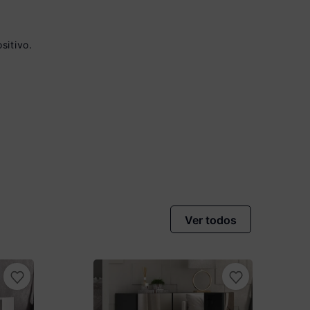
sitivo.
vista no Boleto
nto)
omiza
R$ 16,50
Ver todos