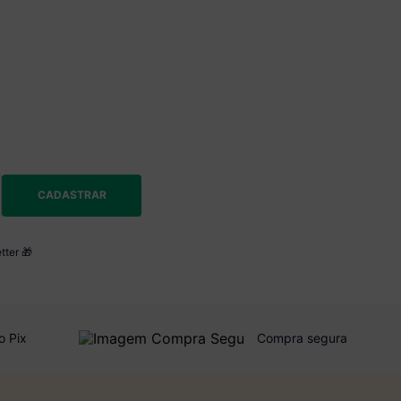
CADASTRAR
tter 🎁
o Pix
Compra segura