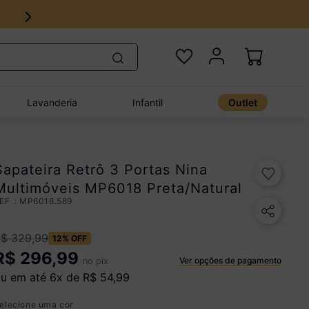
Lavanderia
Infantil
Outlet
Sapateira Retrô 3 Portas Nina
Multimóveis MP6018 Preta/Natural
:
MP6018.589
R$
329
,
99
12%
OFF
R$
296,99
Ver opções de pagamento
no pix
u em até
6
x de
R$
54
,
99
elecione uma cor