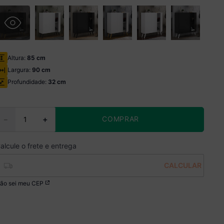
Altura:
85 cm
Largura:
90 cm
Profundidade:
32 cm
COMPRAR
－
＋
ão sei meu CEP