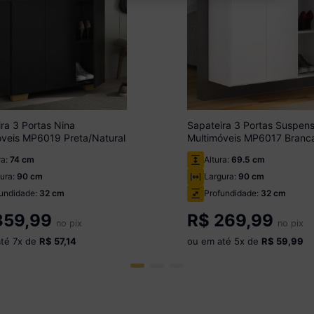
ra 3 Portas Nina
Sapateira 3 Portas Suspen
óveis MP6019 Preta/Natural
Multimóveis MP6017 Branc
ra:
74 cm
Altura:
69.5 cm
ura:
90 cm
Largura:
90 cm
undidade:
32 cm
Profundidade:
32 cm
59,99
R$
269,99
no pix
no pix
até
7
x de
R$ 57,14
ou em até
5
x de
R$ 59,99