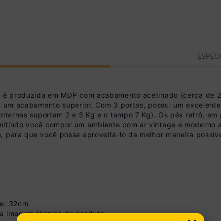
ESPEC
is é produzida em MDP com acabamento acetinado (cerca de 20
de um acabamento superior. Com 3 portas, possui um excelent
internas suportam 2 e 5 Kg e o tampo 7 Kg). Os pés retrô, em
rmitindo você compor um ambiente com ar vintage e moderno
, para que você possa aproveitá-lo da melhor maneira possíve
de: 32cm
na imagem técnica do produto.