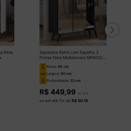
sa Nina
Sapateira Retrô com Espelho 3
a
Portas Nina Multimóveis MP6022
Preta
Altura:
85 cm
Largura:
90 cm
Profundidade:
32 cm
R$
449,99
no pix
ou em até
11
x de
R$ 50,19