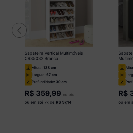
Sapateira Vertical Multimóveis
Sapatei
CR35032 Branca
Multim
Altura:
138 cm
Altu
Largura:
67 cm
Larg
Profundidade:
30 cm
Prof
R$
359,99
R$
3
no pix
ou em até
7
x de
R$ 57,14
ou em 