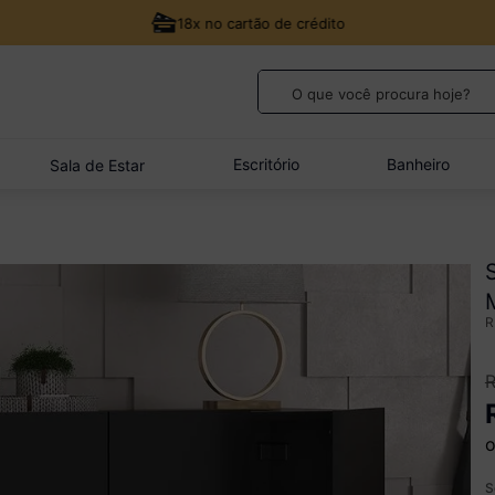
18x no cartão de crédito
O que você procura hoje?
TERMOS MAIS BUSCADOS
1
º
guarda roupa casal
Escritório
Banheiro
Sala de Estar
2
º
cozinha canto
3
º
veneza
4
º
sofá
5
º
quarto bebê completo
o
S