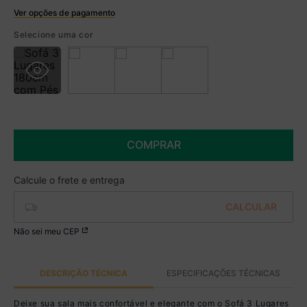
Ver opções de pagamento
Boleto
Selecione uma cor
R$ 2.374,99 à vista no Boleto
(
5
% de desconto)
Você economiza
R$ 125,00
COMPRAR
Não sei meu CEP
DESCRIÇÃO TÉCNICA
ESPECIFICAÇÕES TÉCNICAS
Deixe sua sala mais confortável e elegante com o Sofá 3 Lugares