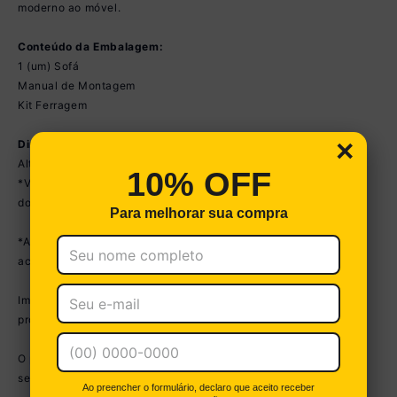
moderno ao móvel.
Conteúdo da Embalagem:
1 (um) Sofá
Manual de Montagem
Kit Ferragem
×
Dimensões do Produto Montado (por unidade):
Altura: 101cm | Largura: 180cm | Profundidade: 81cm
10% OFF
*Você pode consultar as medidas detalhadas na imagem técnica
do produto.
Para melhorar sua compra
*As cores do produto podem sofrer variações de tonalidade de
acordo com as configurações do seu dispositivo.
Imagem meramente ilustrativa. Decoração não acompanha o
produto.
O produto será entregue desmontado e não disponibilizamos o
serviço de montagem.
Ao preencher o formulário, declaro que aceito receber