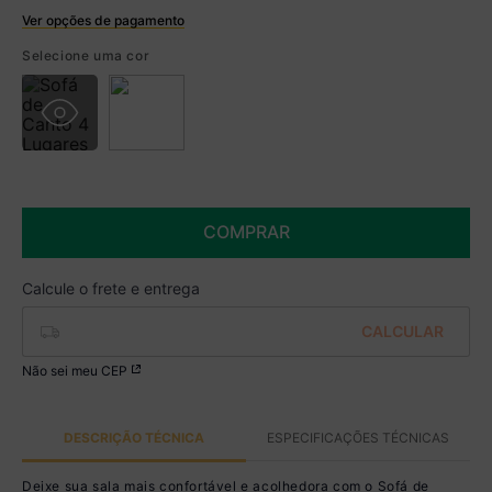
Ver opções de pagamento
Boleto
Selecione uma cor
R$ 3.514,99 à vista no Boleto
(
5
% de desconto)
Você economiza
R$ 185,00
COMPRAR
Não sei meu CEP
DESCRIÇÃO TÉCNICA
ESPECIFICAÇÕES TÉCNICAS
Deixe sua sala mais confortável e acolhedora com o Sofá de