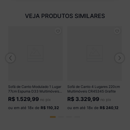
VEJA PRODUTOS SIMILARES
ar
S
M
R
o
Sofá de Canto Modulado 1 Lugar
Sofá de Canto 4 Lugares 220cm
77cm Espuma D33 Multimóveis
Multimóveis CR45345 Grafite
CR45349 Cinza
R$
1.529,99
R$
3.329,99
no pix
no pix
ou em até
18
x de
R$ 110,32
ou em até
18
x de
R$ 240,12