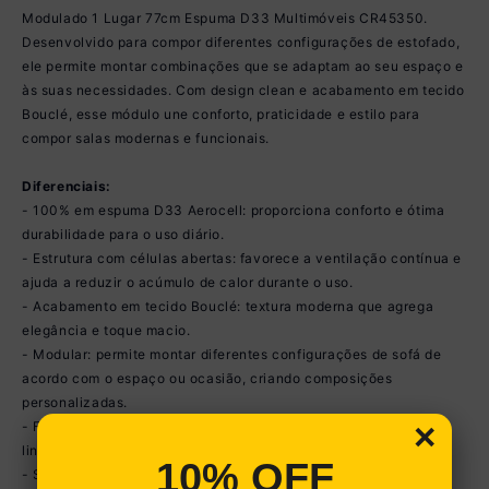
Modulado 1 Lugar 77cm Espuma D33 Multimóveis CR45350.
Desenvolvido para compor diferentes configurações de estofado,
ele permite montar combinações que se adaptam ao seu espaço e
às suas necessidades. Com design clean e acabamento em tecido
Bouclé, esse módulo une conforto, praticidade e estilo para
compor salas modernas e funcionais.
Diferenciais:
- 100% em espuma D33 Aerocell: proporciona conforto e ótima
durabilidade para o uso diário.
- Estrutura com células abertas: favorece a ventilação contínua e
ajuda a reduzir o acúmulo de calor durante o uso.
- Acabamento em tecido Bouclé: textura moderna que agrega
elegância e toque macio.
- Modular: permite montar diferentes configurações de sofá de
acordo com o espaço ou ocasião, criando composições
personalizadas.
×
- Formato versátil: facilita a combinação com outros módulos da
linha para formar diferentes composições de estofado.
10% OFF
- Suporta até 110kg.