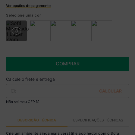
Ver opções de pagamento
Boleto
Selecione uma cor
R$ 1.519,99 à vista no Boleto
(
5
% de desconto)
Você economiza
R$ 80,00
COMPRAR
Não sei meu CEP
DESCRIÇÃO TÉCNICA
ESPECIFICAÇÕES TÉCNICAS
Crie um ambiente ainda mais versátil e acolhedor com o Sofá