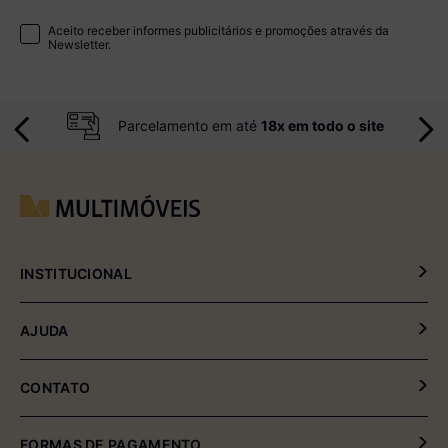
Aceito receber informes publicitários e promoções através da
Newsletter.
Parcelamento em até
18x em todo o site
INSTITUCIONAL
Política de Privacidade
AJUDA
Política de Entrega e Devolução
Meus Pedidos
CONTATO
Fale Conosco
(54) 2102-4000 (08:00hrs às 17:30hrs)
FORMAS DE PAGAMENTO