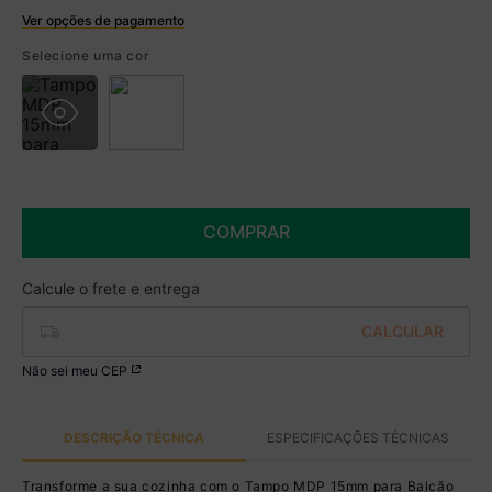
Ver opções de pagamento
Boleto
Selecione uma cor
R$ 189,99 à vista no Boleto
(
5
% de desconto)
Você economiza
R$ 10,00
COMPRAR
Não sei meu CEP
DESCRIÇÃO TÉCNICA
ESPECIFICAÇÕES TÉCNICAS
Transforme a sua cozinha com o Tampo MDP 15mm para Balcão