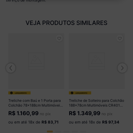
serviço de montagem.
VEJA PRODUTOS SIMILARES
Tr
1
B
R
o
Treliche com Baú e 1 Porta para
Treliche de Solteiro para Colchão
Colchão 78x188cm Multimóveis
188x78cm Multimóveis CR40146
CR35549 Branco
Mel
R$
1.160,99
R$
1.349,99
no pix
no pix
ou em até
18
x de
R$ 83,71
ou em até
18
x de
R$ 97,34