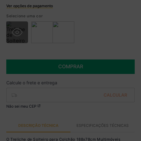
Ver opções de pagamento
Boleto
Selecione uma cor
R$ 1.424,99 à vista no Boleto
(
5
% de desconto)
Você economiza
R$ 75,00
COMPRAR
Não sei meu CEP
DESCRIÇÃO TÉCNICA
ESPECIFICAÇÕES TÉCNICAS
O Treliche de Solteiro para Colchão 188x78cm Multimóveis