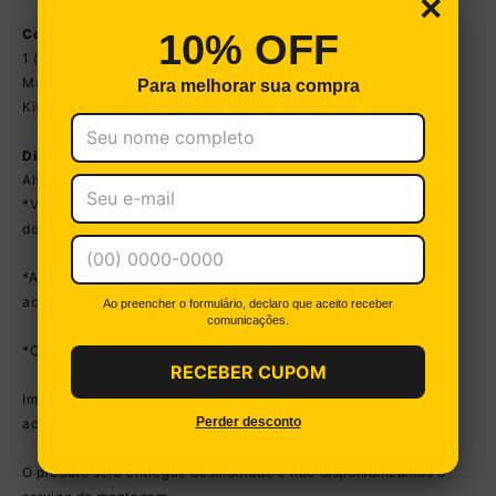
×
Conteúdo da Embalagem:
10% OFF
1 (um) Treliche
Manual de montagem
Para melhorar sua compra
Kit ferragem
Dimensões do Produto Montado:
Altura: 184,4cm | Largura: 195cm | Profundidade: 83,5cm
*Você pode consultar as medidas detalhadas na imagem técnica
do produto.
*As cores do produto podem sofrer variações de tonalidade de
acordo com as configurações do seu dispositivo.
Ao preencher o formulário, declaro que aceito receber
comunicações.
*Obrigatório fixar a cama na parede.
RECEBER CUPOM
Imagem meramente ilustrativa. Colchões e decoração não
Perder desconto
acompanham o produto.
O produto será entregue desmontado e não disponibilizamos o